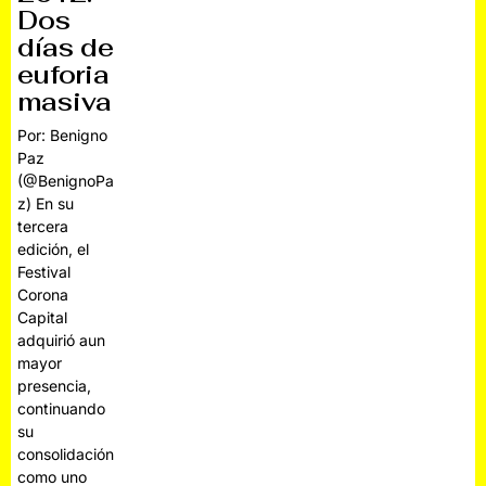
Dos
días de
euforia
masiva
Por: Benigno
Paz
(@BenignoPa
z) En su
tercera
edición, el
Festival
Corona
Capital
adquirió aun
mayor
presencia,
continuando
su
consolidación
como uno