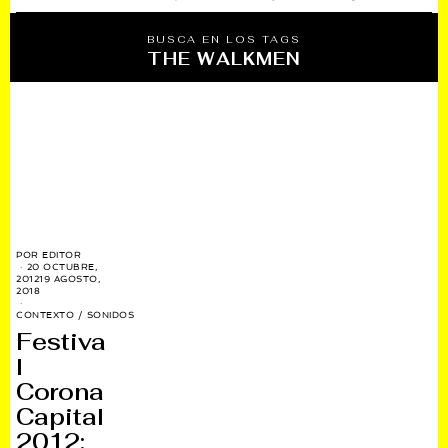
BUSCA EN LOS TAGS
THE WALKMEN
POR
EDITOR
20 OCTUBRE,
2012
19 AGOSTO,
2018
CONTEXTO
/
SONIDOS
Festiva
l
Corona
Capital
2012: