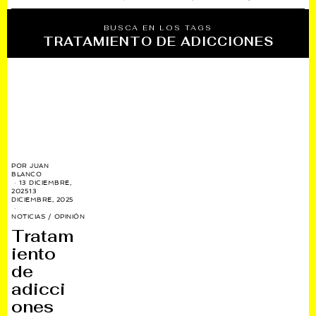
BUSCA EN LOS TAGS
TRATAMIENTO DE ADICCIONES
POR
JUAN
BLANCO
13 DICIEMBRE,
2025
13
DICIEMBRE, 2025
NOTICIAS
/
OPINIÓN
Tratam
iento
de
adicci
ones