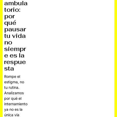
ambula
torio:
por
qué
pausar
tu vida
no
siempr
e es la
respue
sta
Rompe el
estigma, no
tu rutina.
Analizamos
por qué el
internamiento
ya no es la
única vía