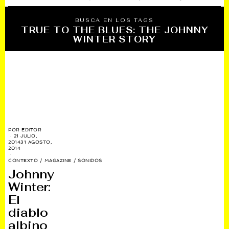
BUSCA EN LOS TAGS
TRUE TO THE BLUES: THE JOHNNY
WINTER STORY
POR
EDITOR
21 JULIO,
2014
31 AGOSTO,
2014
CONTEXTO
/
MAGAZINE
/
SONIDOS
Johnny
Winter:
El
diablo
albino