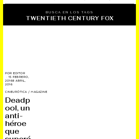
BUSCA EN LOS TAGS
TWENTIETH CENTURY FOX
POR
EDITOR
15 FEBRERO,
2016
8 ABRIL,
2016
CINEURÓTICA
/
MAGAZINE
Deadp
ool, un
anti-
héroe
que