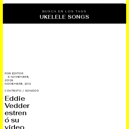
BUSCA EN LOS TAGS
UKELELE SONGS
POR
EDITOR
6 NOVIEMBRE,
2012
9
NOVIEMBRE, 2012
CONTEXTO
/
SONIDOS
Eddie
Vedder
estren
ó su
video