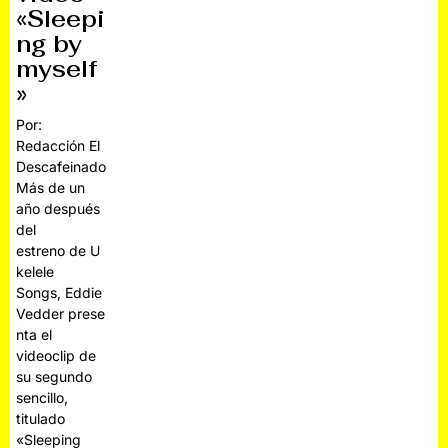
«Sleepi
ng by
myself
»
Por:
Redacción El
Descafeinado
Más de un
año después
del
estreno de U
kelele
Songs, Eddie
Vedder prese
nta el
videoclip de
su segundo
sencillo,
titulado
«Sleeping