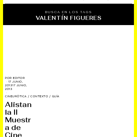
BUSCA EN LOS TAGS
VALENTÍN FIGUERES
POR
EDITOR
17 JUNIO,
2013
17 JUNIO,
2013
CINEURÓTICA
/
CONTEXTO
/
GUÍA
Alistan
la II
Muestr
a de
Cine