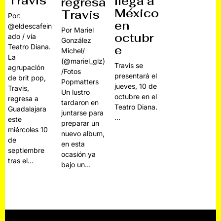
Travis
llega a
regresa
México
Travis
Por:
en
@eldescafein
Por Mariel
octubr
ado / vía
González
Teatro Diana.
e
Michel/
La
(@mariel_glz)
Travis se
agrupación
/Fotos
presentará el
de brit pop,
Popmatters
jueves, 10 de
Travis,
Un lustro
octubre en el
regresa a
tardaron en
Teatro Diana.
Guadalajara
juntarse para
…
este
preparar un
miércoles 10
nuevo album,
de
en esta
septiembre
ocasión ya
tras el…
bajo un…