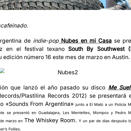
cafeinado.
rgentina de
indie-pop
Nubes en mi Casa
se pre
z en el festival texano
South By Southwest 
u edición número 16 este mes de marzo en Austin.
ión que lanzó el año pasado su disco
Me Suel
Records/Plastilina Records 2012) se presentará 
rto «Sounds From Argentina»
junto a El Mató a un Policía 
nte se presentó en Guadalajara, Les Mentettes, Mompox y Pedro 
The Whiskey Room.
 de marzo en
Y un par de días después l
er’s Follies.