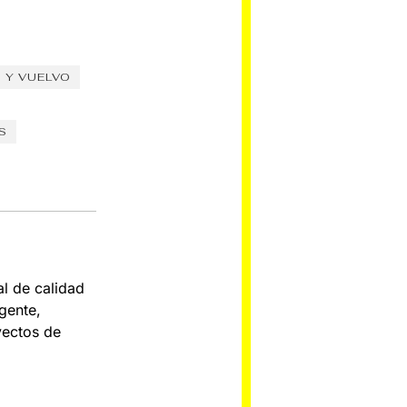
 Y VUELVO
S
al de calidad
gente,
yectos de