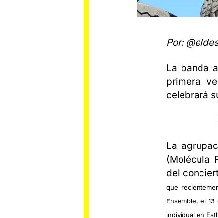
Por: @eldes
La banda a
primera ve
celebrará s
La agrupac
(Molécula 
del concie
que recienteme
Ensemble, el 13
individual en
Esth