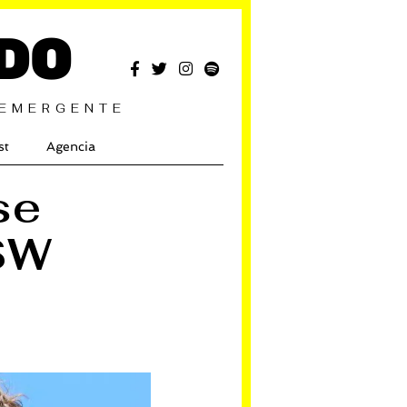
DO
 EMERGENTE
st
Agencia
se
XSW