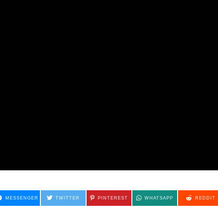
MESSENGER
TWITTER
PINTEREST
WHATSAPP
REDDIT