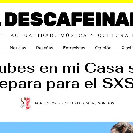
L DESCAFEINA
DE ACTUALIDAD, MÚSICA Y CULTURA
Noticias
Reseñas
Entrevistas
Opinión
Playli
ubes en mi Casa 
epara para el S
POR
EDITOR
CONTEXTO
/
GUÍA
/
SONIDOS