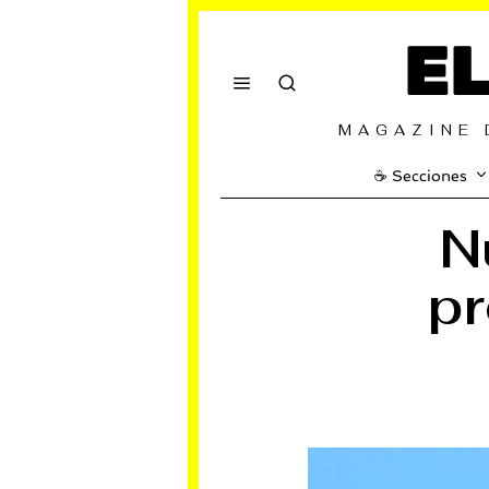
E
MAGAZINE 
☕️ Secciones
N
pr