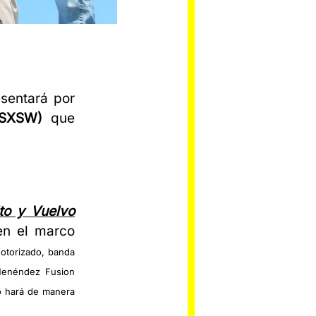
sentará por
(SXSW)
que
to y Vuelvo
en el marco
Motorizado, banda
Menéndez Fusion
o hará
de manera