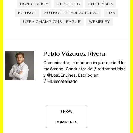
BUNDESLIGA
DEPORTES
EN EL ÁREA
FUTBOL
FUTBOL INTERNACIONAL
LD3
UEFA CHAMPIONS LEAGUE
WEMBLEY
Pablo Vázquez Rivera
Comunicador, ciudadano inquieto; cinéfilo,
melómano. Conductor de @redpmnoticias
y @Los3EnLinea. Escribo en
@ElDescafeinado.
SHOW
COMMENTS