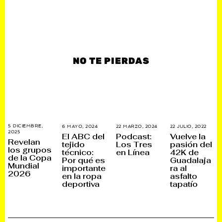
NO TE PIERDAS
5 DICIEMBRE,
6 MAYO, 2024
6
22 MARZO, 2024
3
22 JULIO, 2022
1
2025
5
M
0
1
El ABC del
Podcast:
Vuelve la
D
A
A
N
Revelan
tejido
Los Tres
pasión del
I
Y
G
O
los grupos
técnico:
en Línea
42K de
C
O
O
V
de la Copa
I
,
S
I
Por qué es
Guadalaja
E
2
T
E
Mundial
importante
ra al
M
0
O
M
2026
en la ropa
asfalto
B
2
,
B
R
4
2
R
deportiva
tapatío
E
0
E
,
2
,
2
5
2
0
0
2
2
5
2