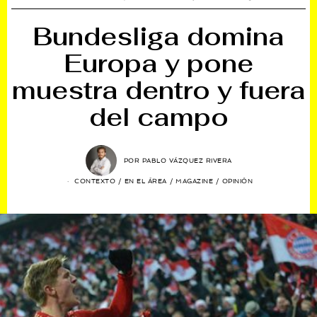
Bundesliga domina
Europa y pone
muestra dentro y fuera
del campo
POR
PABLO VÁZQUEZ RIVERA
CONTEXTO
/
EN EL ÁREA
/
MAGAZINE
/
OPINIÓN