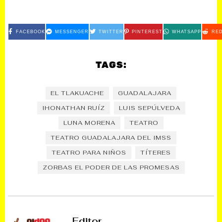
FACEBOOK
MESSENGER
TWITTER
PINTEREST
WHATSAPP
RED
TAGS:
EL TLAKUACHE
GUADALAJARA
IHONATHAN RUÍZ
LUIS SEPÚLVEDA
LUNA MORENA
TEATRO
TEATRO GUADALAJARA DEL IMSS
TEATRO PARA NIÑOS
TÍTERES
ZORBAS EL PODER DE LAS PROMESAS
Editor