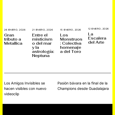
12 ENERO, 2026
1
26 ENERO, 2026
2
21 ENERO, 2026
2
15 ENERO, 2026
1
4
La
7
1
5
Gran
Entre el
Los
E
E
E
E
Escalera
tributo a
misticism
Monstruos
N
N
N
N
del Arte
E
Metallica
o del mar
: Colectiva
E
E
E
R
R
R
R
y la
homenaje
O
O
O
O
astrología:
a del Toro
,
,
,
,
2
Neptuna
2
2
2
0
0
0
0
2
2
2
2
6
6
6
6
Navegación
Los Amigos Invisibles se
Pasión bávara en la final de la
hacen visibles con nuevo
Champions desde Guadalajara
de
videoclip
entradas