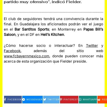
partido muy ofensivo”, indicó Fielder.
El club de seguidores tendrá una convivencia durante la
final. En Guadalajara los aficionados podrán ver el juego
en el
Bar Santitos Sports
; en Monterrey en
Papas Bill’s
Saloon
, y en el DF en
Hell’s Kitchen
.
¿Cómo hacerse socio o interactuar? En
Twitter
y
Facebook
, además del sitio web
www.fcbayernmexico.com
, donde pueden conocer más
acerca de esta organización que Fielder preside.
FACEBOOK
MESSENGER
TWITTER
PINTEREST
WHATSAPP
RED