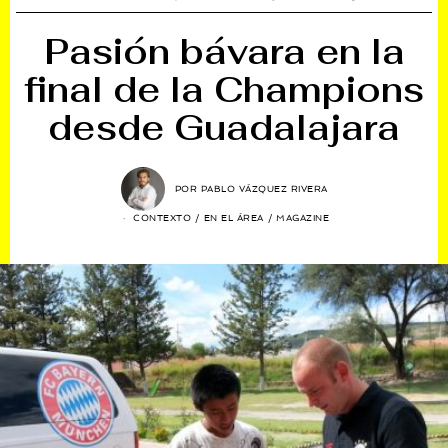
Pasión bávara en la
final de la Champions
desde Guadalajara
POR
PABLO VÁZQUEZ RIVERA
CONTEXTO
/
EN EL ÁREA
/
MAGAZINE