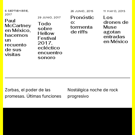
6 SEPTIEMBRE,
11 MAYO, 2015
2
26 JUNIO, 2015
2
2017
3
6
F
Los
Pronóstic
29 JUNIO, 2017
2
N
D
E
Paul
drones de
o:
A
O
I
B
Todo
McCartney
G
Muse
V
tormenta
C
R
sobre
O
en México,
I
I
E
agotan
de riffs
Hellow
S
E
E
R
hacemos
entradas
T
M
M
O
Festival
un
O
en México
B
B
,
2017,
,
recuento
R
R
2
ecléctico
2
E
E
0
de sus
0
,
,
1
encuentro
visitas
1
2
2
6
sonoro
7
0
0
1
1
7
6
Navegación
Zorbas, el poder de las
Nostálgica noche de rock
promesas. Últimas funciones
progresivo
de
entradas