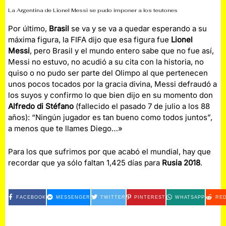
La Argentina de Lionel Messi se pudo imponer a los teutones
Por último,
Brasil
se va y se va a quedar esperando a su
máxima figura, la FIFA dijo que esa figura fue
Lionel
Messi
, pero Brasil y el mundo entero sabe que no fue así,
Messi no estuvo, no acudió a su cita con la historia, no
quiso o no pudo ser parte del Olimpo al que pertenecen
unos pocos tocados por la gracia divina, Messi defraudó a
los suyos y confirmo lo que bien dijo en su momento don
Alfredo di Stéfano
(fallecido el pasado 7 de julio a los 88
años): “Ningún jugador es tan bueno como todos juntos”,
a menos que te llames Diego…»
Para los que sufrimos por que acabó el mundial, hay que
recordar que ya sólo faltan 1,425 días para
Rusia 2018
.
FACEBOOK
MESSENGER
TWITTER
PINTEREST
WHATSAPP
RED