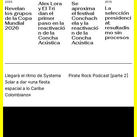
6
2
Alex Lora
Se
2015
3
2025
5
A
J
0
D
La
Revelan
y El Tri
aproxima
G
U
S
I
selección
los grupos
dan el
el festival
O
L
E
C
S
I
presidenci
de la Copa
primer
Conchach
P
I
T
O
T
E
al;
Mundial
paso en la
ela y la
O
,
I
M
resultadis
2026
reactivació
reactivació
,
2
E
B
2
0
mo sin
n de la
n de la
M
R
0
2
B
E
procesos
Concha
Concha
2
2
R
,
Acústica
Acústica
2
E
2
,
0
2
2
0
5
2
2
Navegación
Llegará el ritmo de Systema
Pirate Rock Podcast [parte 2]
Solar a dar «una fiesta
de
espacial a lo Caribe
entradas
Colombiano»