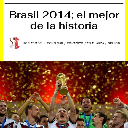
Brasil 2014; el mejor
de la historia
POR
EDITOR
CONO SUR
/
CONTEXTO
/
EN EL ÁREA
/
OPINIÓN