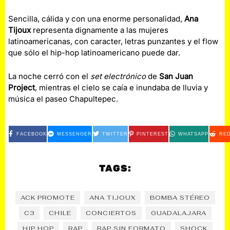
Sencilla, cálida y con una enorme personalidad,
Ana
Tijoux
representa dignamente a las mujeres
latinoamericanas, con caracter, letras punzantes y el flow
que sólo el hip-hop latinoamericano puede dar.
La noche cerró con el
set electrónico
de
San Juan
Project
, mientras el cielo se caía e inundaba de lluvia y
música el paseo Chapultepec.
FACEBOOK
MESSENGER
TWITTER
PINTEREST
WHATSAPP
RED
TAGS:
ACK PROMOTE
ANA TIJOUX
BOMBA STÉREO
C3
CHILE
CONCIERTOS
GUADALAJARA
HIP HOP
RAP
RAP SIN FORMATO
SHOCK