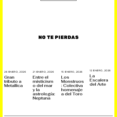
NO TE PIERDAS
12 ENERO, 2026
1
26 ENERO, 2026
2
21 ENERO, 2026
2
15 ENERO, 2026
1
4
La
7
1
5
Gran
Entre el
Los
E
E
E
E
Escalera
tributo a
misticism
Monstruos
N
N
N
N
del Arte
E
Metallica
o del mar
: Colectiva
E
E
E
R
R
R
R
y la
homenaje
O
O
O
O
astrología:
a del Toro
,
,
,
,
2
Neptuna
2
2
2
0
0
0
0
2
2
2
2
6
6
6
6