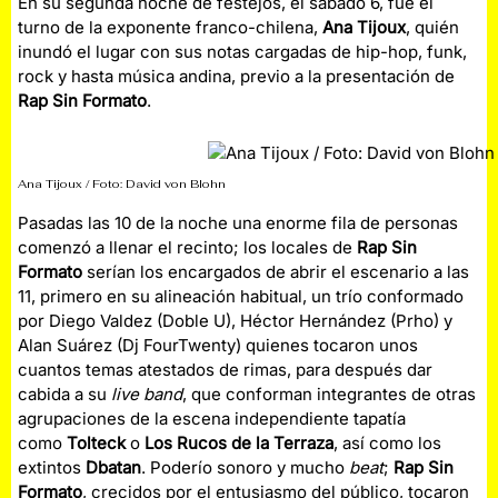
En su segunda noche de festejos, el sábado 6, fue el
turno de la exponente franco-chilena,
Ana Tijoux
, quién
inundó el lugar con sus notas cargadas de hip-hop, funk,
rock y hasta música andina, previo a la presentación de
Rap Sin Formato
.
Ana Tijoux / Foto: David von Blohn
Pasadas las 10 de la noche una enorme fila de personas
comenzó a llenar el recinto; los locales de
Rap Sin
Formato
serían los encargados de abrir el escenario a las
11, primero en su alineación habitual, un trío conformado
por Diego Valdez (Doble U), Héctor Hernández (Prho) y
Alan Suárez (Dj FourTwenty) quienes tocaron unos
cuantos temas atestados de rimas, para después dar
cabida a su
live band
, que conforman integrantes de otras
agrupaciones de la escena independiente tapatía
como
Tolteck
o
Los Rucos de la Terraza
, así como los
extintos
Dbatan
. Poderío sonoro y mucho
beat
;
Rap Sin
Formato
, crecidos por el entusiasmo del público, tocaron