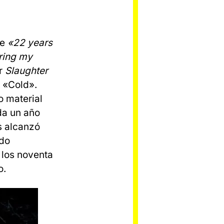
se
«22 years
aring my
r
Slaughter
k «Cold».
o material
da un año
s alcanzó
ido
 los noventa
o.