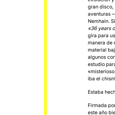
gran disco,
aventuras —
Nemhain. S
«36 years 
gira para us
manera de r
material ba
algunos con
estudio par
«misterioso
iba el chism
Estaba hech
Firmada por
este año bi