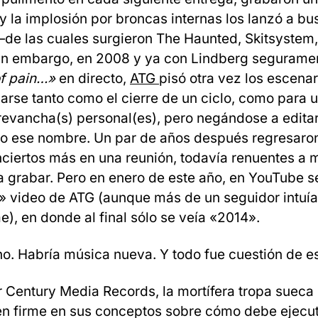
 y la implosión por broncas internas los lanzó a b
de las cuales surgieron The Haunted, Skitsystem,
in embargo, en 2008 y ya con Lindberg seguramen
of pain…»
en directo,
ATG
pisó otra vez los escena
arse tanto como el cierre de un ciclo, como para ut
evancha(s) personal(es), pero negándose a edita
jo ese nombre. Un par de años después regresaro
ciertos más en una reunión, todavía renuentes a m
a grabar. Pero en enero de este año, en YouTube s
» video de ATG (aunque más de un seguidor intuí
e), en donde al final sólo se veía «2014».
o. Habría música nueva. Y todo fue cuestión de e
 Century Media Records, la mortífera tropa sueca
en firme en sus conceptos sobre cómo debe ejecut