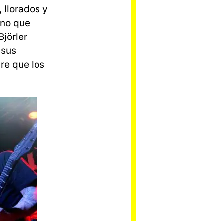
 llorados y
eno que
Björler
 sus
re que los