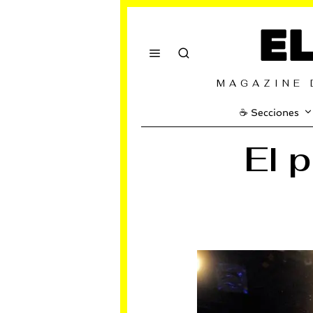
E
MAGAZINE 
☕️ Secciones
El 