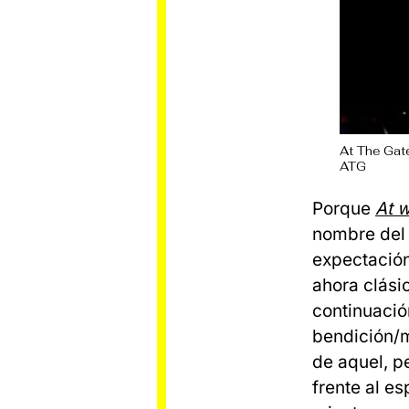
At The Gat
ATG
Porque
At w
nombre del 
expectación
ahora clási
continuació
bendición/m
de aquel, p
frente al e