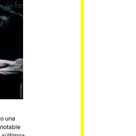
io una
 notable
 «último»