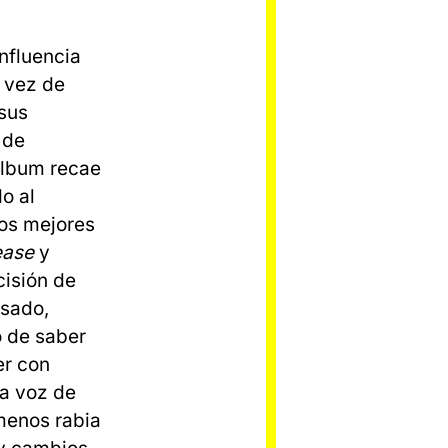
influencia
n vez de
sus
 de
 álbum recae
o al
dos mejores
ease
y
cisión de
asado,
o de saber
er con
la voz de
menos rabia