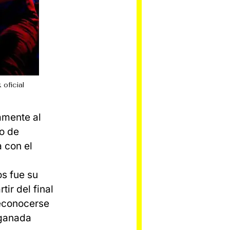
oficial
amente al
o de
 con el
os fue su
ir del final
reconocerse
 ganada