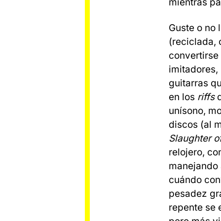
mientras pa
Guste o no 
(reciclada,
convertirse
imitadores,
guitarras q
en los
riffs
d
unísono, mo
discos (al 
Slaughter of
relojero, c
manejando a 
cuándo conv
pesadez gra
repente se 