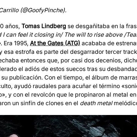
 Carrillo (@GoofyPinche).
20 años,
Tomas Lindberg
se desgañitaba en la fra
 I can feel it closing in/ The will to rise above /Te
»
. Era 1995,
At the Gates (ATG)
acababa de estrena
 y esa estrofa es parte del desgarrador tercer trac
chaba entonces que, por casi dos decenios, dich
derado el adiós de estos suecos tras su desbanda
su publicación. Con el tiempo, el álbum de marra
culto, ayudó raudales para acuñar el término «son
, y con el revolcón que le propinaron al metal en
ron un sinfín de clones en el
death metal
melódic