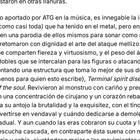
staron en otras llanuras.
lo aportado por ATG en la música, es innegable la 
 como casi toda) que ha tenido en el metal, pero e
 en una parodia de ellos mismos para sonar como 
 retomaron con dignidad el arte del ataque mellizo
ue comparten fiereza y virtuosismo, y el peso del
obles que se intercalan para las figuras o atacand
ntando una estructura que toma lo mejor de sus 
menos para quien esto escribe),
Terminal spirit dis
 the soul
. Revivieron al monstruo con cariño y pre
on una concentración de cirujano y un corazón reb
su antojo la brutalidad y la exquisitez, con el tin
ertirse en vendaval y cuándo dedicarse a demol
dual. Y aun cuando las eras cobraron su cuota y 
escucha cascada, en contraparte ésta suena con 