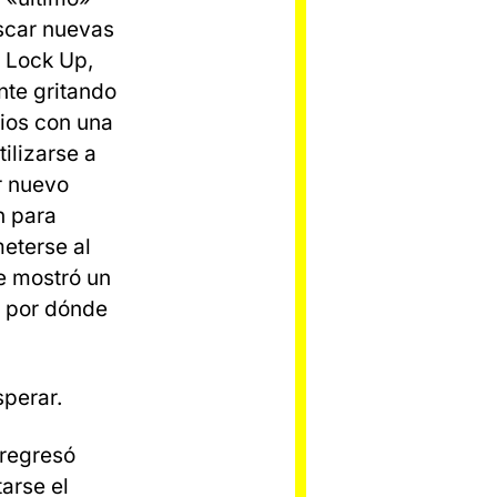
uscar nuevas
 Lock Up,
te gritando
rios con una
ilizarse a
r nuevo
n para
eterse al
e mostró un
a por dónde
sperar.
 regresó
arse el