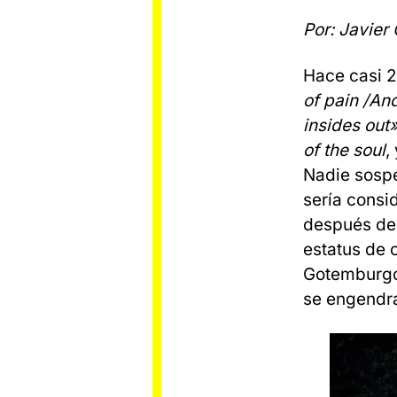
Por: Javier
Hace casi 
of pain /And
insides out
of the soul
,
Nadie sospe
sería consi
después de 
estatus de 
Gotemburgo»
se engendra