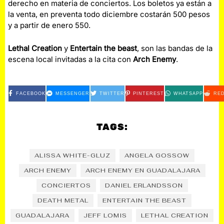
derecho en materia de conciertos. Los boletos ya están a
la venta, en preventa todo diciembre costarán 500 pesos
y a partir de enero 550.
Lethal Creation
y
Entertain the beast
, son las bandas de la
escena local invitadas a la cita con
Arch Enemy
.
FACEBOOK
MESSENGER
TWITTER
PINTEREST
WHATSAPP
RED
TAGS:
ALISSA WHITE-GLUZ
ANGELA GOSSOW
ARCH ENEMY
ARCH ENEMY EN GUADALAJARA
CONCIERTOS
DANIEL ERLANDSSON
DEATH METAL
ENTERTAIN THE BEAST
GUADALAJARA
JEFF LOMIS
LETHAL CREATION