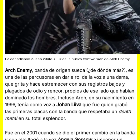
La canadiense Alissa White-Gluz es la nueva frontwoman de Arch Enemy.
Arch Enemy
, banda de origen sueca (¿de dónde más?), es
una de las percusoras en darle rol de la voz a una dama,
que grita y hace estremecer con sus registros bajos y
plagados de odio y rencor, propios de ese lado que habían
dominado los hombres. Incluso Arch, en su nacimiento en
1996, tenía como voz a
Johan Liiva
que fue quien grabó
las primeras placas con la banda que respetaba un
death
metal
en su total esplendor.
Fue en el 2001 cuando se dio el primer cambio en la banda
y con ello llegó a la voz
Angela Gossow
a imponer un