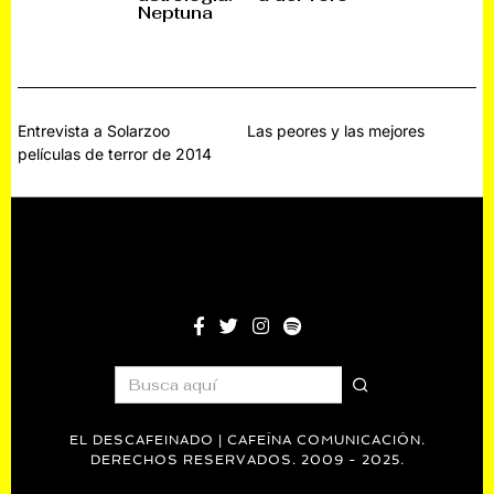
2
Neptuna
2
2
2
0
0
0
0
2
2
2
2
6
6
6
6
Navegación
Entrevista a Solarzoo
Las peores y las mejores
películas de terror de 2014
de
entradas
EL DESCAFEINADO | CAFEÍNA COMUNICACIÓN.
DERECHOS RESERVADOS. 2009 - 2025.