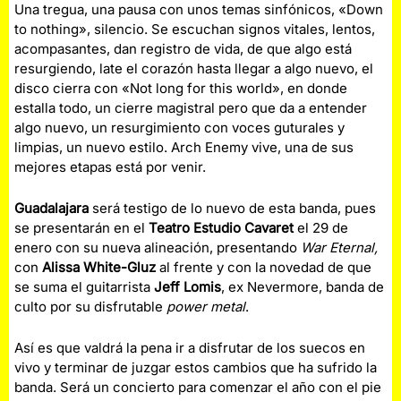
Una tregua, una pausa con unos temas sinfónicos, «Down
to nothing», silencio. Se escuchan signos vitales, lentos,
acompasantes, dan registro de vida, de que algo está
resurgiendo, late el corazón hasta llegar a algo nuevo, el
disco cierra con «Not long for this world», en donde
estalla todo, un cierre magistral pero que da a entender
algo nuevo, un resurgimiento con voces guturales y
limpias, un nuevo estilo. Arch Enemy vive, una de sus
mejores etapas está por venir.
Guadalajara
será testigo de lo nuevo de esta banda, pues
se presentarán en el
Teatro Estudio Cavaret
el 29 de
enero con su nueva alineación, presentando
War Eternal,
con
Alissa White-Gluz
al frente y con la novedad de que
se suma el guitarrista
Jeff Lomis
, ex Nevermore, banda de
culto por su disfrutable
power metal
.
Así es que valdrá la pena ir a disfrutar de los suecos en
vivo y terminar de juzgar estos cambios que ha sufrido la
banda. Será un concierto para comenzar el año con el pie