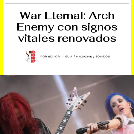
War Eternal: Arch
Enemy con signos
vitales renovados
POR
EDITOR
GUÍA
/
MAGAZINE
/
SONIDOS