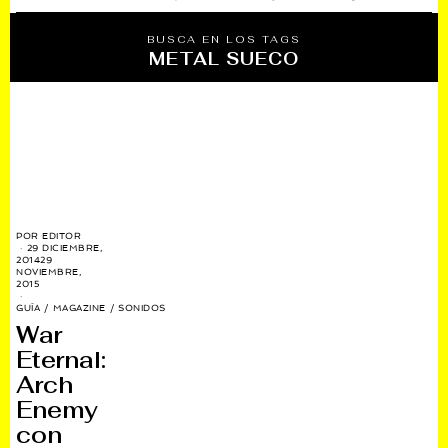
BUSCA EN LOS TAGS
METAL SUECO
POR
EDITOR
29 DICIEMBRE,
2014
29
NOVIEMBRE,
2015
GUÍA
/
MAGAZINE
/
SONIDOS
War
Eternal:
Arch
Enemy
con