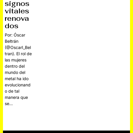
signos
vitales
renova
dos
Por: Óscar
Beltrán
(@OscarI_Bel
tran). El rol de
las mujeres
dentro del
mundo del
metal ha ido
evolucionand
o de tal
manera que
se…