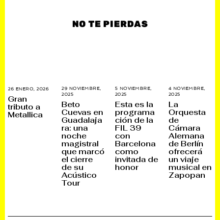
NO TE PIERDAS
5 NOVIEMBRE,
29 NOVIEMBRE,
4 NOVIEMBRE,
26 ENERO, 2026
2
2025
3
2025
3
2025
2
7
Gran
0
0
3
E
Esta es la
Beto
La
tributo a
N
N
N
N
programa
Cuevas en
Orquesta
O
Metallica
O
O
E
ción de la
Guadalaja
de
V
V
V
R
I
I
I
O
FIL 39
ra: una
Cámara
E
E
E
,
con
noche
Alemana
M
M
M
2
Barcelona
magistral
de Berlín
B
B
B
0
R
R
R
2
como
que marcó
ofrecerá
E
E
E
6
invitada de
el cierre
un viaje
,
,
,
honor
de su
musical en
2
2
2
0
0
0
Acústico
Zapopan
2
2
2
Tour
5
5
5