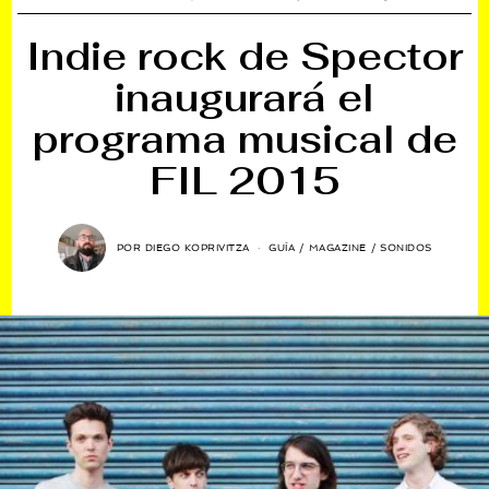
Indie rock de Spector
inaugurará el
programa musical de
FIL 2015
POR
DIEGO KOPRIVITZA
GUÍA
/
MAGAZINE
/
SONIDOS