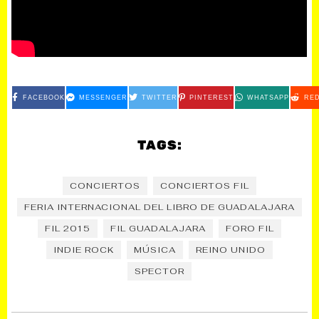
FACEBOOK
MESSENGER
TWITTER
PINTEREST
WHATSAPP
RED
TAGS:
CONCIERTOS
CONCIERTOS FIL
FERIA INTERNACIONAL DEL LIBRO DE GUADALAJARA
FIL 2015
FIL GUADALAJARA
FORO FIL
INDIE ROCK
MÚSICA
REINO UNIDO
SPECTOR