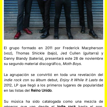
El grupo formado en 2011 por Frederick Macpherson
(voz), Thomas Shickle (bajo), Jed Cullen (guitarra) y
Danny Blandy (batería), presentará este 28 de noviembre
su segundo material discográfico,
Moth Boys
.
La agrupación se convirtió en toda una revelación del
indie rock c
on su álbum debut,
Enjoy It While It Lasts
de
2012, LP que llegó a los primeros lugares de popularidad
en las listas del
Reino Unido
.
Su música ha sido catalogada como una mezcla de
géneros que van desde el
indie rock
hasta el pop,