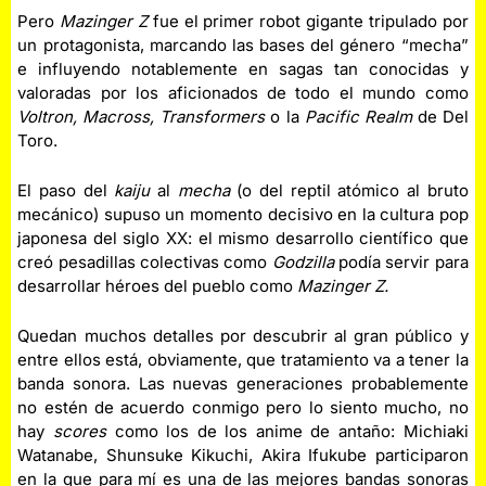
Pero
Mazinger Z
fue el primer robot gigante tripulado por
un protagonista, marcando las bases del género “mecha”
e influyendo notablemente en sagas tan conocidas y
valoradas por los aficionados de todo el mundo como
Voltron, Macross, Transformers
o la
Pacific Realm
de Del
Toro.
El paso del
kaiju
al
mecha
(o del reptil atómico al bruto
mecánico) supuso un momento decisivo en la cultura pop
japonesa del siglo XX: el mismo desarrollo científico que
creó pesadillas colectivas como
Godzilla
podía servir para
desarrollar héroes del pueblo como
Mazinger Z.
Quedan muchos detalles por descubrir al gran público y
entre ellos está, obviamente, que tratamiento va a tener la
banda sonora. Las nuevas generaciones probablemente
no estén de acuerdo conmigo pero lo siento mucho, no
hay
scores
como los de los anime de antaño: Michiaki
Watanabe, Shunsuke Kikuchi, Akira Ifukube participaron
en la que para mí es una de las mejores bandas sonoras