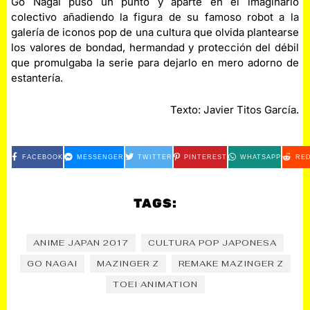
Gō Nagai puso un punto y aparte en el imaginario
colectivo añadiendo la figura de su famoso robot a la
galería de iconos pop de una cultura que olvida plantearse
los valores de bondad, hermandad y protección del débil
que promulgaba la serie para dejarlo en mero adorno de
estantería.
Texto: Javier Titos García.
FACEBOOK
MESSENGER
TWITTER
PINTEREST
WHATSAPP
RED
TAGS:
ANIME JAPAN 2017
CULTURA POP JAPONESA
GO NAGAI
MAZINGER Z
REMAKE MAZINGER Z
TOEI ANIMATION