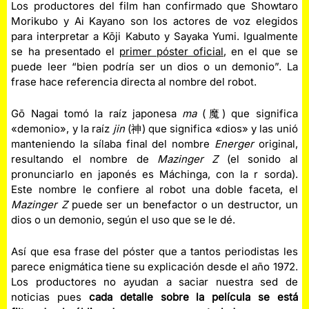
Los productores del film han confirmado que Showtaro
Morikubo y Ai Kayano son los actores de voz elegidos
para interpretar a Kōji Kabuto y Sayaka Yumi. Igualmente
se ha presentado el
primer póster oficial
, en el que se
puede leer “bien podría ser un dios o un demonio”. La
frase hace referencia directa al nombre del robot.
Gō Nagai tomó la raíz japonesa
ma
(魔) que significa
«demonio», y la raíz
jin
(神) que significa «dios» y las unió
manteniendo la sílaba final del nombre
Energer
original,
resultando el nombre de
Mazinger Z
(el sonido al
pronunciarlo en japonés es Máchinga, con la r sorda).
Este nombre le confiere al robot una doble faceta, el
Mazinger Z
puede ser un benefactor o un destructor, un
dios o un demonio, según el uso que se le dé.
Así que esa frase del póster que a tantos periodistas les
parece enigmática tiene su explicación desde el año 1972.
Los productores no ayudan a saciar nuestra sed de
noticias pues
cada detalle sobre la película se está