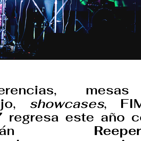
ferencias, mesa
ajo,
showcases
, FI
 regresa este año c
lemán
Reepe