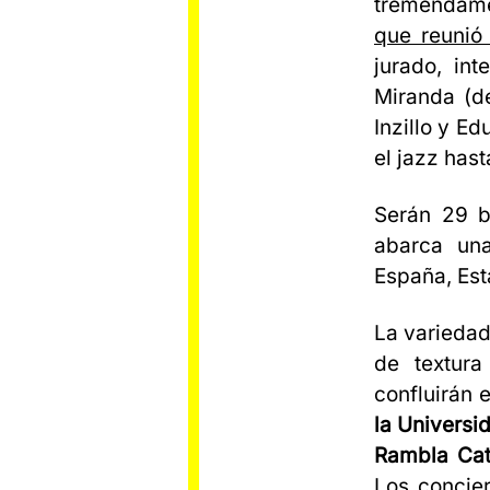
tremendame
que reunió
jurado, in
Miranda (d
Inzillo y E
el jazz has
Serán 29 b
abarca una
España, Est
La varieda
de textura
confluirán 
la Universi
Rambla Cat
Los concie