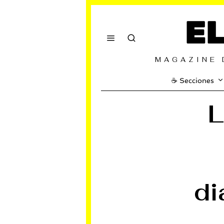
E
MAGAZINE 
☕️ Secciones
L
di