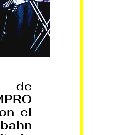
s de
MPRO
on el
rbahn