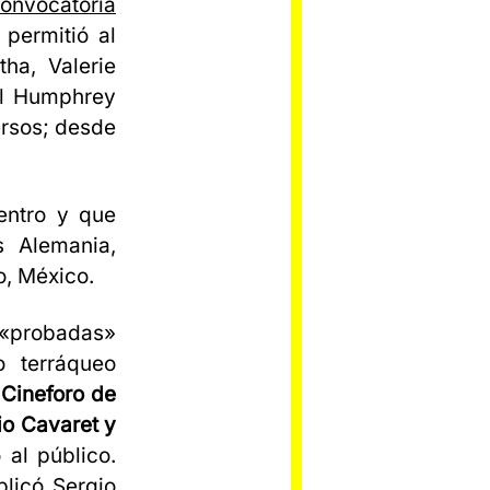
onvocatoria
permitió al
ha, Valerie
cal Humphrey
ersos; desde
entro y que
s Alemania,
o, México.
s «probadas»
 terráqueo
 Cineforo de
io Cavaret y
 al público.
licó Sergio