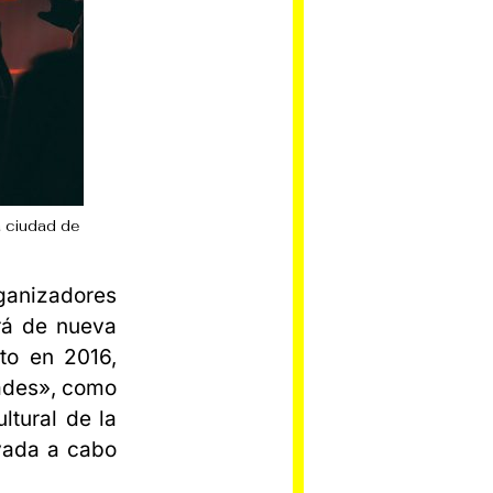
a ciudad de
anizadores
ará de nueva
to en 2016,
tades», como
ltural de la
evada a cabo