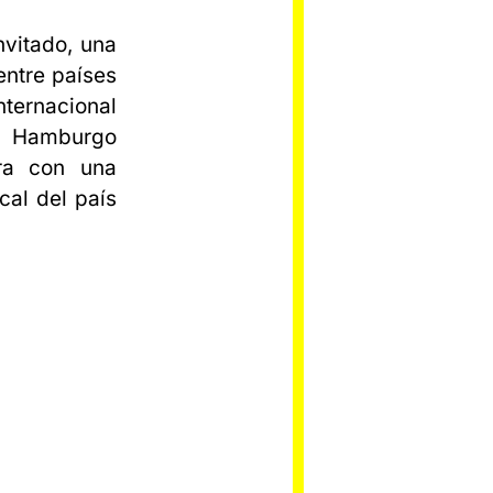
nvitado, una
entre países
nternacional
en Hamburgo
ara con una
cal del país