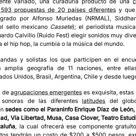
nte variado, una curaduría producto de una
c
 593 propuestas de 20 países diferentes
y que 
tegrado por Alfonso Muriedas (NRMAL), Siddhart
el sello mexicano
Cassete
); el periodista musi
duardo Calvillo (Ruido Fest) elegir sonidos muy div
ta el hip hop, la cumbia o la música del mundo.
andas y solistas los que participen en el encu
 amplia geografía de 11 naciones, entre ella
ados Unidos, Brasil, Argentina, Chile y desde lueg
d de
agrupaciones emergentes
es exquisita, esta
 sonoras de las diferentes
latitudes
del globo
en
sedes como el Paraninfo Enrique Díaz de León,
dad, Vía Libertad, Musa, Casa Clover, Teatro Estud
aluña
, la cual ofrecerá ese componente gratuito
rtos tendrán un costo de $200 a $500 pesos, exp