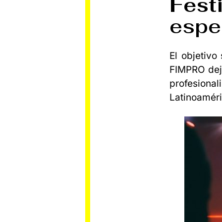
Festi
espec
El objetiv
FIMPRO dej
profesion
Latinoaméri