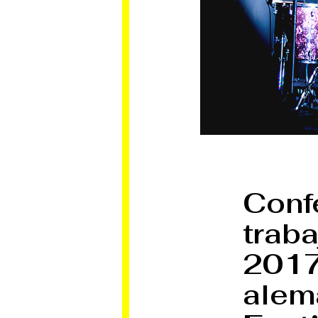
Con
trab
2017
a