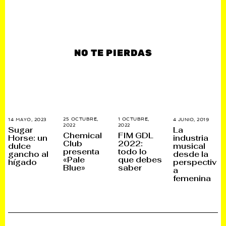
NO TE PIERDAS
25 OCTUBRE,
1 OCTUBRE,
14 MAYO, 2023
1
4 JUNIO, 2019
2
2022
2
2022
2
J
8
Sugar
La
6
8
U
N
Chemical
FIM GDL
Horse: un
industria
E
N
N
O
Club
2022:
dulce
musical
N
O
I
V
presenta
todo lo
E
V
O
I
gancho al
desde la
R
I
,
E
«Pale
que debes
hígado
perspectiv
O
E
2
M
Blue»
saber
a
,
M
0
B
2
B
2
R
femenina
0
R
3
E
2
E
,
3
,
2
2
0
0
2
2
5
5