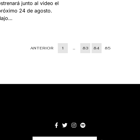
estrenará junto al video el
próximo 24 de agosto.
Bajo…
ANTERIOR
1
…
83
84
85