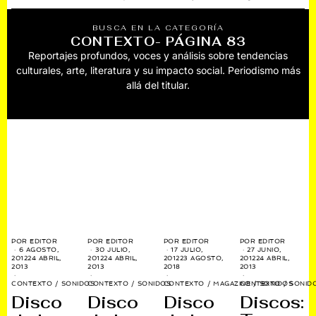
BUSCA EN LA CATEGORÍA
CONTEXTO
- PÁGINA 83
Reportajes profundos, voces y análisis sobre tendencias
culturales, arte, literatura y su impacto social. Periodismo más
allá del titular.
POR
EDITOR
POR
EDITOR
POR
EDITOR
POR
EDITOR
6 AGOSTO,
30 JULIO,
17 JULIO,
27 JUNIO,
2012
24 ABRIL,
2012
24 ABRIL,
2012
23 AGOSTO,
2012
24 ABRIL,
2013
2013
2018
2013
CONTEXTO
/
SONIDOS
CONTEXTO
/
SONIDOS
CONTEXTO
/
MAGAZINE
CONTEXTO
/
SONIDOS
/
SONID
Disco
Disco
Disco
Discos: