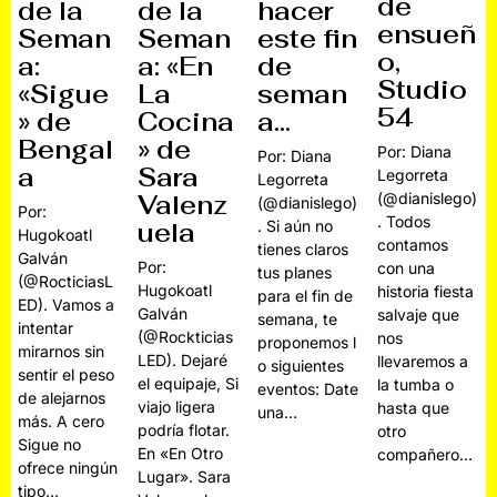
de
de la
de la
hacer
ensueñ
Seman
Seman
este fin
o,
a:
a: «En
de
Studio
«Sigue
La
seman
54
» de
Cocina
a…
Bengal
» de
Por: Diana
Por: Diana
a
Sara
Legorreta
Legorreta
(@dianislego)
Valenz
(@dianislego)
Por:
. Todos
uela
. Si aún no
Hugokoatl
contamos
tienes claros
Galván
Por:
con una
tus planes
(@RocticiasL
Hugokoatl
historia fiesta
para el fin de
ED). Vamos a
Galván
salvaje que
semana, te
intentar
(@Rockticias
nos
proponemos l
mirarnos sin
LED). Dejaré
llevaremos a
o siguientes
sentir el peso
el equipaje, Si
la tumba o
eventos: Date
de alejarnos
viajo ligera
hasta que
una…
más. A cero
podría flotar.
otro
Sigue no
En «En Otro
compañero…
ofrece ningún
Lugar». Sara
tipo…