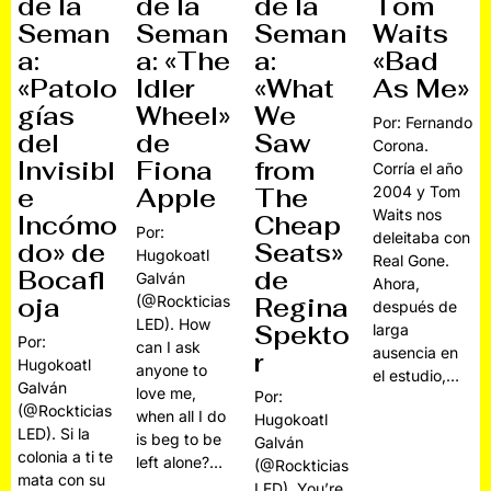
de la
de la
de la
Tom
Seman
Seman
Seman
Waits
a:
a: «The
a:
«Bad
«Patolo
Idler
«What
As Me»
gías
Wheel»
We
Por: Fernando
del
de
Saw
Corona.
Invisibl
Fiona
from
Corría el año
e
Apple
The
2004 y Tom
Waits nos
Incómo
Cheap
Por:
deleitaba con
do» de
Seats»
Hugokoatl
Real Gone.
Bocafl
de
Galván
Ahora,
oja
(@Rockticias
Regina
después de
LED). How
Spekto
larga
Por:
can I ask
ausencia en
r
Hugokoatl
anyone to
el estudio,…
Galván
love me,
Por:
(@Rockticias
when all I do
Hugokoatl
LED). Si la
is beg to be
Galván
colonia a ti te
left alone?…
(@Rockticias
mata con su
LED). You’re