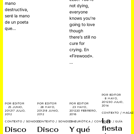
mano
not dying,
destructiva,
everyone
seré la mano
knows you’re
de un poeta
going to love
que…
though
there’s still no
cure for
crying. En
«Firewood».
…
POR
EDITOR
8 MAYO,
2012
30 JULIO,
POR
EDITOR
POR
EDITOR
POR
EDITOR
2014
25 JUNIO,
28 MAYO,
23 MAYO,
2012
17 JULIO,
2012
18 JUNIO,
2012
20 FEBRERO,
CONTEXTO
/
MAGAZ
2012
2012
2016
La
CONTEXTO
/
SONIDOS
CONTEXTO
/
SONIDOS
CINEURÓTICA
/
CONTEXTO
/
GUÍA
fiesta
Disco
Disco
Y qué