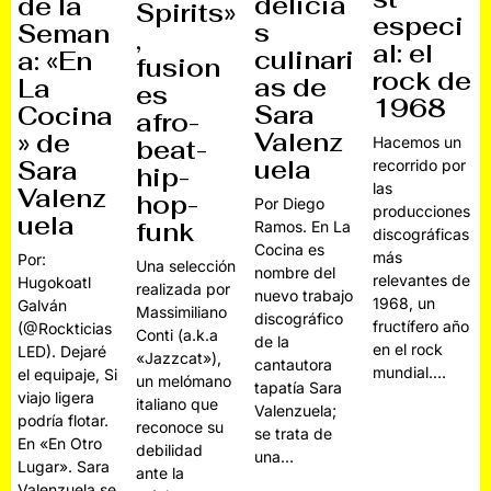
delicia
de la
Spirits»
especi
s
Seman
,
al: el
culinari
a: «En
fusion
rock de
as de
La
es
1968
Sara
Cocina
afro-
Valenz
» de
Hacemos un
beat-
uela
Sara
recorrido por
hip-
las
Valenz
hop-
Por Diego
producciones
uela
funk
Ramos. En La
discográficas
Cocina es
más
Por:
Una selección
nombre del
relevantes de
Hugokoatl
realizada por
nuevo trabajo
1968, un
Galván
Massimiliano
discográfico
fructífero año
(@Rockticias
Conti (a.k.a
de la
en el rock
LED). Dejaré
«Jazzcat»),
cantautora
mundial.…
el equipaje, Si
un melómano
tapatía Sara
viajo ligera
italiano que
Valenzuela;
podría flotar.
reconoce su
se trata de
En «En Otro
debilidad
una…
Lugar». Sara
ante la
Valenzuela se