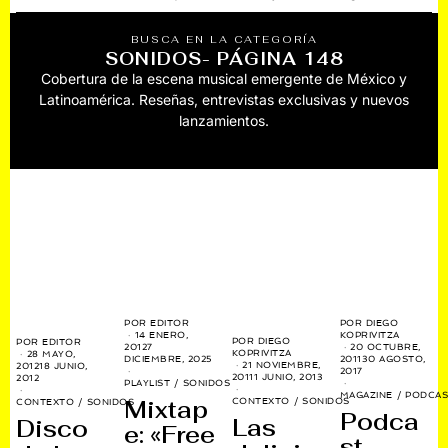
BUSCA EN LA CATEGORÍA
SONIDOS
- PÁGINA 148
Cobertura de la escena musical emergente de México y
Latinoamérica. Reseñas, entrevistas exclusivas y nuevos
lanzamientos.
POR
DIEGO
POR
EDITOR
KOPRIVITZA
14 ENERO,
POR
DIEGO
POR
EDITOR
20 OCTUBRE,
2012
7
KOPRIVITZA
28 MAYO,
2011
30 AGOSTO,
DICIEMBRE, 2025
21 NOVIEMBRE,
2012
18 JUNIO,
2017
2011
1 JUNIO, 2013
2012
PLAYLIST
/
SONIDOS
MAGAZINE
/
PODCAS
Mixtap
CONTEXTO
/
SONIDOS
CONTEXTO
/
SONIDOS
Podca
Las
Disco
e: «Free
st