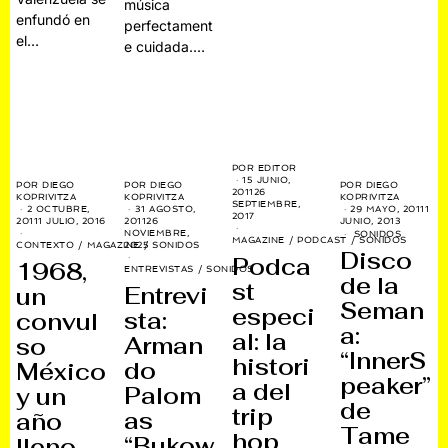
música
enfundó en
perfectament
el…
e cuidada.…
POR
EDITOR
15 JUNIO,
POR
DIEGO
POR
DIEGO
POR
DIEGO
2011
26
KOPRIVITZA
KOPRIVITZA
KOPRIVITZA
SEPTIEMBRE,
2 OCTUBRE,
31 AGOSTO,
29 MAYO, 2011
1
2017
2011
1 JULIO, 2016
2011
26
JUNIO, 2013
NOVIEMBRE,
SONIDOS
MAGAZINE
/
PODCAST
/
SONIDOS
CONTEXTO
/
MAGAZINE
2025
/
SONIDOS
Disco
Podca
1968,
ENTREVISTAS
/
SONIDOS
de la
st
Entrevi
un
Seman
especi
sta:
convul
a:
al: la
Arman
so
“InnerS
histori
do
México
peaker”
a del
Palom
y un
de
trip
as
año
Tame
hop
“Bukow
lleno