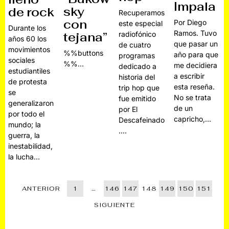
Impala
sky
de rock
Recuperamos
con
Por Diego
este especial
Durante los
Ramos. Tuvo
radiofónico
tejana”
años 60 los
que pasar un
de cuatro
movimientos
%%buttons
año para que
programas
sociales
%%…
me decidiera
dedicado a
estudiantiles
a escribir
historia del
de protesta
esta reseña.
trip hop que
se
No se trata
fue emitido
generalizaron
de un
por El
por todo el
capricho,…
Descafeinado
mundo; la
.…
guerra, la
inestabilidad,
la lucha…
ANTERIOR
1
…
146
147
148
149
150
151
SIGUIENTE