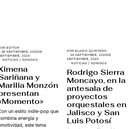
POR
EDITOR
POR
ELADIO QUINTERO
28 SEPTIEMBRE, 2025
28
24 SEPTIEMBRE, 2025
28
EPTIEMBRE, 2025
SEPTIEMBRE, 2025
NOTICIAS
/
SONIDOS
NOTICIAS
/
SONIDOS
Ximena
Rodrigo Sierra
Sariñana y
Moncayo, en la
Marilia Monzón
antesala de
presentan
proyectos
«Momento»
orquestales en
Jalisco y San
Con un estilo indie-pop que
combina energía y
Luis Potosí
emotividad, este tema