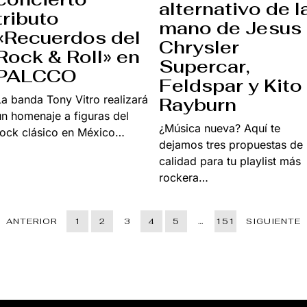
alternativo de l
tributo
mano de Jesus
«Recuerdos del
Chrysler
Rock & Roll» en
Supercar,
PALCCO
Feldspar y Kito
La banda Tony Vitro realizará
Rayburn
un homenaje a figuras del
¿Música nueva? Aquí te
rock clásico en México…
dejamos tres propuestas de
calidad para tu playlist más
rockera…
ANTERIOR
1
2
3
4
5
…
151
SIGUIENTE