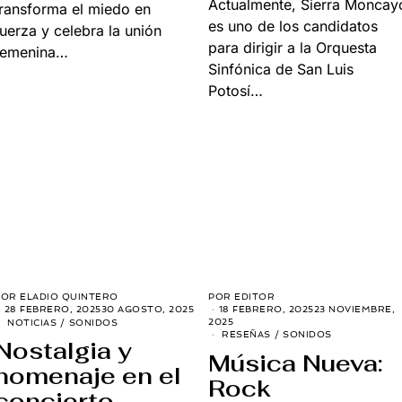
Actualmente, Sierra Moncay
transforma el miedo en
es uno de los candidatos
fuerza y celebra la unión
para dirigir a la Orquesta
femenina…
Sinfónica de San Luis
Potosí…
POR
ELADIO QUINTERO
POR
EDITOR
18 FEBRERO, 2025
23 NOVIEMBRE,
28 FEBRERO, 2025
30 AGOSTO, 2025
2025
NOTICIAS
/
SONIDOS
RESEÑAS
/
SONIDOS
Nostalgia y
Música Nueva:
homenaje en el
Rock
concierto