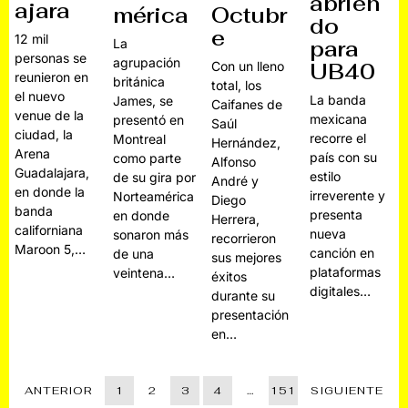
abrien
ajara
mérica
Octubr
do
e
12 mil
La
para
personas se
agrupación
UB40
Con un lleno
reunieron en
británica
total, los
el nuevo
La banda
James, se
Caifanes de
venue de la
mexicana
presentó en
Saúl
ciudad, la
recorre el
Montreal
Hernández,
Arena
país con su
como parte
Alfonso
Guadalajara,
estilo
de su gira por
André y
en donde la
irreverente y
Norteamérica
Diego
banda
presenta
en donde
Herrera,
californiana
nueva
sonaron más
recorrieron
Maroon 5,…
canción en
de una
sus mejores
plataformas
veintena…
éxitos
digitales…
durante su
presentación
en…
ANTERIOR
1
2
3
4
…
151
SIGUIENTE