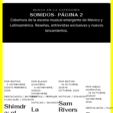
BUSCA EN LA CATEGORÍA
SONIDOS
- PÁGINA 2
Cobertura de la escena musical emergente de México y
Latinoamérica. Reseñas, entrevistas exclusivas y nuevos
lanzamientos.
POR
ELADIO
POR
EDITOR
POR
EDITOR
QUINTERO
5 NOVIEMBRE,
19 OCTUBRE,
POR
DIEGO
4 NOVIEMBRE,
2025
15 FEBRERO,
2025
19
KOPRIVITZA
2025
23
2026
OCTUBRE, 2025
18 OCTUBRE,
NOVIEMBRE,
2025
30
2025
DESTACADOS
/
ENTREVISTAS
/
PERFILES
NOTICIAS
/
SONIDOS
NOVIEMBRE,
MUSICALES
/
SONIDOS
Sam
2025
NOTICIAS
/
SONIDOS
Shimdr
La
Rivers
DESTACADOS
/
PLAY
a: el