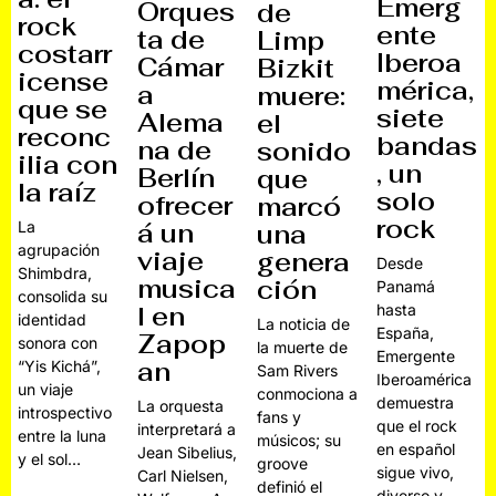
Emerg
Orques
de
rock
ente
ta de
Limp
costarr
Iberoa
Cámar
Bizkit
icense
mérica,
a
muere:
que se
siete
Alema
el
reconc
bandas
na de
sonido
ilia con
, un
Berlín
que
la raíz
solo
ofrecer
marcó
rock
á un
La
una
agrupación
viaje
genera
Desde
Shimbdra,
musica
ción
Panamá
consolida su
l en
hasta
identidad
La noticia de
España,
Zapop
sonora con
la muerte de
Emergente
an
“Yis Kichá”,
Sam Rivers
Iberoamérica
un viaje
conmociona a
demuestra
La orquesta
introspectivo
fans y
que el rock
interpretará a
entre la luna
músicos; su
en español
Jean Sibelius,
y el sol…
groove
sigue vivo,
Carl Nielsen,
definió el
diverso y