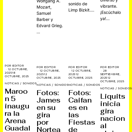
Wolfgang A.
sonido de
vibrante.
Mozart,
Limp Bizkit.…
¡Escúchalo
Samuel
ya!…
Barber y
Edvard Grieg.
…
POR
EDITOR
POR
EDITOR
POR
EDITOR
POR
EDITOR
12 OCTUBRE,
12 OCTUBRE,
28
12 OCTUBRE,
2025
18
2025
12
SEPTIEMBRE,
2025
12
OCTUBRE, 2025
OCTUBRE, 2025
2025
12
OCTUBRE, 2025
OCTUBRE, 2025
NOTICIAS
/
SONIDOS
NOTICIAS
/
SONIDOS
NOTICIAS
/
SONIDOS
NOTICIAS
/
SONIDOS
Maroo
Fotos:
Fotos:
Liquits
n 5
James
Caifan
inicia
inaugu
en su
es en
gira
ra la
gira
las
nacion
Arena
por
Fiestas
al
Guadal
Nortea
de