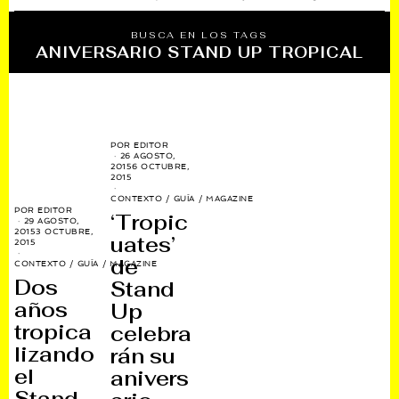
BUSCA EN LOS TAGS
ANIVERSARIO STAND UP TROPICAL
POR
EDITOR
26 AGOSTO,
2015
6 OCTUBRE,
2015
CONTEXTO
/
GUÍA
/
MAGAZINE
POR
EDITOR
‘Tropic
29 AGOSTO,
2015
3 OCTUBRE,
uates’
2015
de
CONTEXTO
/
GUÍA
/
MAGAZINE
Dos
Stand
años
Up
tropica
celebra
lizando
rán su
el
anivers