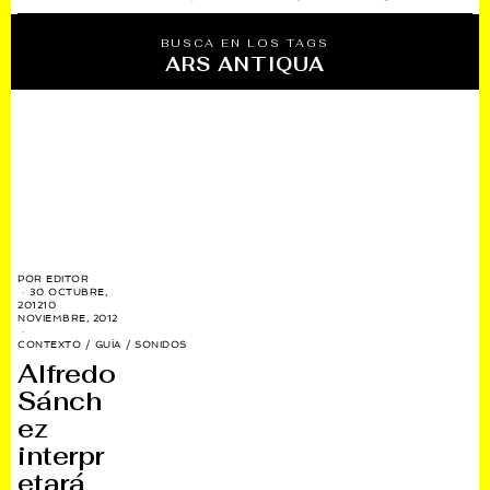
BUSCA EN LOS TAGS
ARS ANTIQUA
POR
EDITOR
30 OCTUBRE,
2012
10
NOVIEMBRE, 2012
CONTEXTO
/
GUÍA
/
SONIDOS
Alfredo
Sánch
ez
interpr
etará