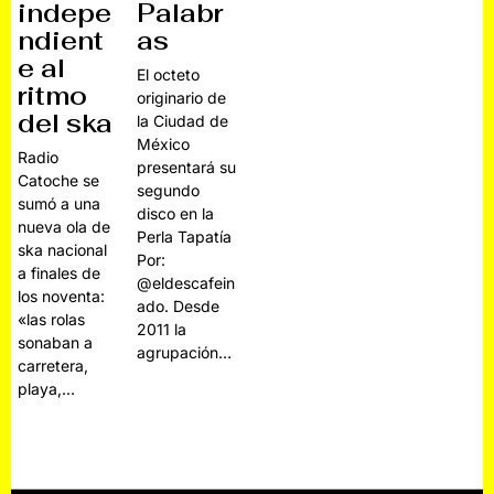
indepe
Palabr
ndient
as
e al
El octeto
ritmo
originario de
del ska
la Ciudad de
México
Radio
presentará su
Catoche se
segundo
sumó a una
disco en la
nueva ola de
Perla Tapatía
ska nacional
Por:
a finales de
@eldescafein
los noventa:
ado. Desde
«las rolas
2011 la
sonaban a
agrupación…
carretera,
playa,…