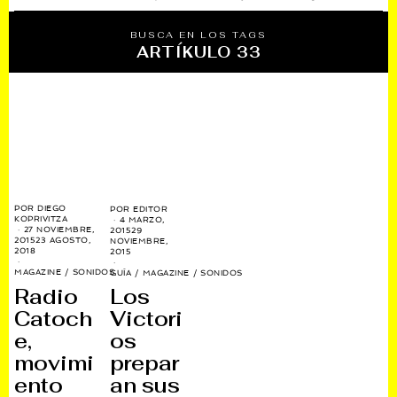
BUSCA EN LOS TAGS
ARTÍKULO 33
POR
DIEGO
POR
EDITOR
KOPRIVITZA
4 MARZO,
27 NOVIEMBRE,
2015
29
2015
23 AGOSTO,
NOVIEMBRE,
2018
2015
MAGAZINE
/
SONIDOS
GUÍA
/
MAGAZINE
/
SONIDOS
Radio
Los
Catoch
Victori
e,
os
movimi
prepar
ento
an sus