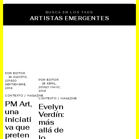
BUSCA EN LOS TAGS
ARTISTAS EMERGENTES
POR
EDITOR
26 AGOSTO,
POR
EDITOR
2016
20
28 ABRIL,
SEPTIEMBRE,
2016
21 MAYO,
2016
2016
CONTEXTO
/
MAGAZINE
CONTEXTO
/
MAGAZINE
PM Art,
Evelyn
una
Verdín:
iniciati
más
va que
allá de
preten
lo