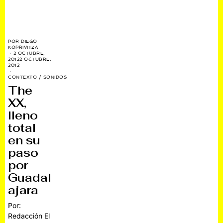
POR
DIEGO
KOPRIVITZA
2 OCTUBRE,
2012
2 OCTUBRE,
2012
CONTEXTO
/
SONIDOS
The
XX,
lleno
total
en su
paso
por
Guadal
ajara
Por:
Redacción El