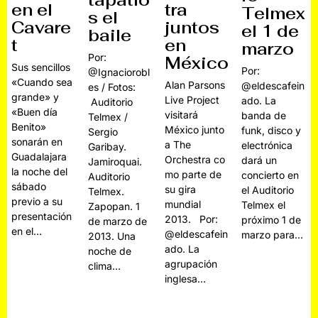
tapatío
en el
tra
Telmex
s el
Cavare
juntos
el 1 de
baile
t
en
marzo
Por:
México
Sus sencillos
Por:
@Ignaciorobl
«Cuando sea
Alan Parsons
@eldescafein
es / Fotos:
grande» y
Live Project
ado. La
Auditorio
«Buen día
visitará
banda de
Telmex /
Benito»
México junto
funk, disco y
Sergio
sonarán en
a The
electrónica
Garibay.
Guadalajara
Orchestra co
dará un
Jamiroquai.
la noche del
mo parte de
concierto en
Auditorio
sábado
su gira
el Auditorio
Telmex.
previo a su
mundial
Telmex el
Zapopan. 1
presentación
2013. Por:
próximo 1 de
de marzo de
en el…
@eldescafein
marzo para…
2013. Una
ado. La
noche de
agrupación
clima…
inglesa…