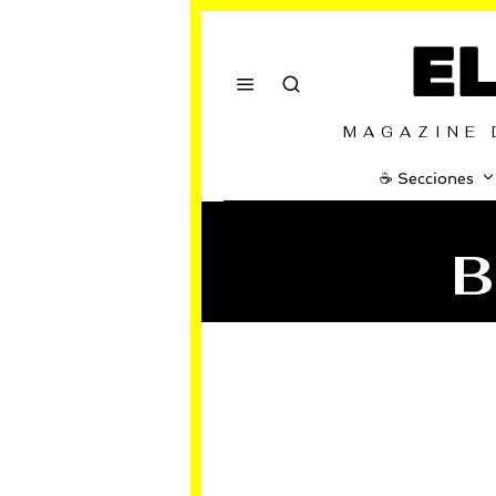
E
MAGAZINE 
☕️ Secciones
B