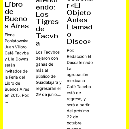
Libro
r «El
endo:
de
Objeto
Los
Bueno
Antes
Tigres
s Aires
Llamad
de
o
Tacvb
Elena
Disco»
Poniatowska,
a
Juan Villoro,
Por:
Los Tacvbos
Café Tacvba
Redacción El
dejaron con
y Lila Downs
Descafeinado
ganas de
serán
La
más al
invitados de
agrupación
público de
la Feria del
mexicana
Guadalajara y
Libro de
Café Tacvba
regresarán el
Buenos Aires
está de
29 de junio.…
en 2015. Por:
regreso, y
…
será a partir
del próximo
22 de
octubre
cuando…