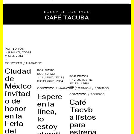
BUSCA EN LOS TAGS
CAFÉ TACUBA
POR
EDITOR
9 MAYO, 2014
9
MAYO, 2014
CONTEXTO
/
MAGAZINE
Ciudad
POR
DIEGO
KOPRIVITZA
de
POR
EDITOR
11 JUNIO, 2013
9
12 OCTUBRE,
DICIEMBRE, 2014
México
2012
24 ABRIL,
2013
CONTEXTO
/
MAGAZINE
/
OPINIÓN
/
SONIDOS
invitad
Espere
CONTEXTO
/
SONIDOS
o de
Café
en la
honor
Tacvb
línea,
en la
a listos
lo
Feria
para
estoy
del
estrena
atendi