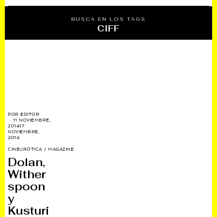
BUSCA EN LOS TAGS
CIFF
POR
EDITOR
11 NOVIEMBRE,
2014
17
NOVIEMBRE,
2014
CINEURÓTICA
/
MAGAZINE
Dolan,
Wither
spoon
y
Kusturi