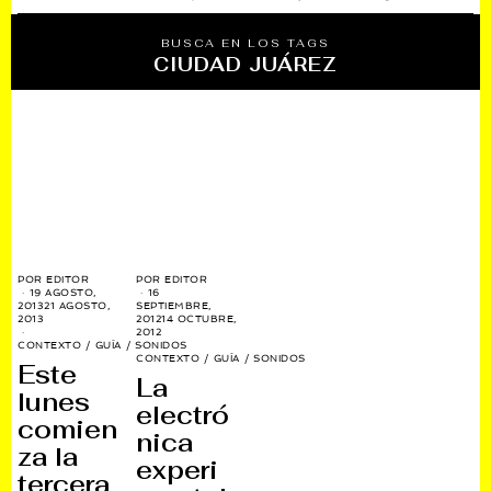
BUSCA EN LOS TAGS
CIUDAD JUÁREZ
POR
EDITOR
POR
EDITOR
19 AGOSTO,
16
2013
21 AGOSTO,
SEPTIEMBRE,
2013
2012
14 OCTUBRE,
2012
CONTEXTO
/
GUÍA
/
SONIDOS
CONTEXTO
/
GUÍA
/
SONIDOS
Este
La
lunes
electró
comien
nica
za la
experi
tercera