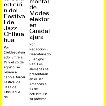
mental
edició
de
n del
Modes
Festiva
elektor
l de
en
Jazz
Guadal
Chihua
ajara
hua
Por:
Por
Redacción El
@eldescafein
Descafeinado
ado. Entre el
/ Benigno
19 y el 25 de
Paz. Los
agosto, se
alemanes se
llevará a
presentarán
cabo el tercer
en el Bar
Festival de
Américas el
Jazz de
13 de
Chihuahua
octubre. En
de…
su próxima…