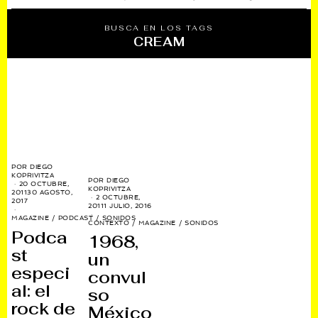
BUSCA EN LOS TAGS
CREAM
POR
DIEGO
KOPRIVITZA
POR
DIEGO
20 OCTUBRE,
KOPRIVITZA
2011
30 AGOSTO,
2 OCTUBRE,
2017
2011
1 JULIO, 2016
MAGAZINE
/
PODCAST
/
SONIDOS
CONTEXTO
/
MAGAZINE
/
SONIDOS
Podca
1968,
st
un
especi
convul
al: el
so
rock de
México