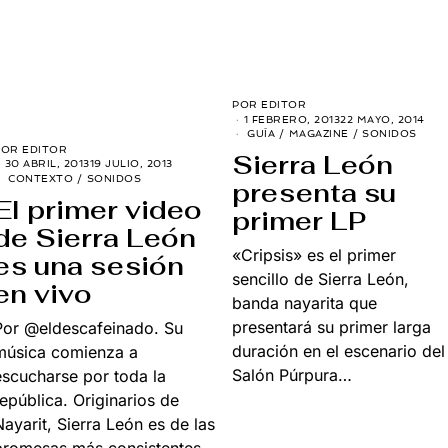
POR
EDITOR
1 FEBRERO, 2013
22 MAYO, 2014
GUÍA
/
MAGAZINE
/
SONIDOS
POR
EDITOR
Sierra León
30 ABRIL, 2013
19 JULIO, 2013
CONTEXTO
/
SONIDOS
presenta su
El primer video
primer LP
de Sierra León
«Cripsis» es el primer
es una sesión
sencillo de Sierra León,
en vivo
banda nayarita que
presentará su primer larga
Por @eldescafeinado. Su
duración en el escenario del
música comienza a
Salón Púrpura…
escucharse por toda la
república. Originarios de
Nayarit, Sierra León es de las