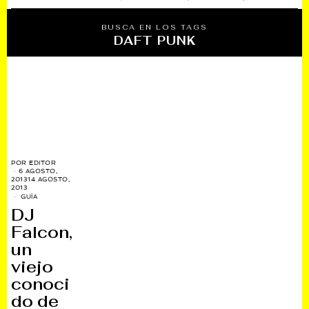
BUSCA EN LOS TAGS
DAFT PUNK
POR
EDITOR
6 AGOSTO,
2013
14 AGOSTO,
2013
GUÍA
DJ
Falcon,
un
viejo
conoci
do de