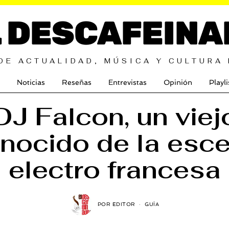
L DESCAFEINA
DE ACTUALIDAD, MÚSICA Y CULTURA
Noticias
Reseñas
Entrevistas
Opinión
Playli
DJ Falcon, un viej
nocido de la esc
electro francesa
POR
EDITOR
GUÍA