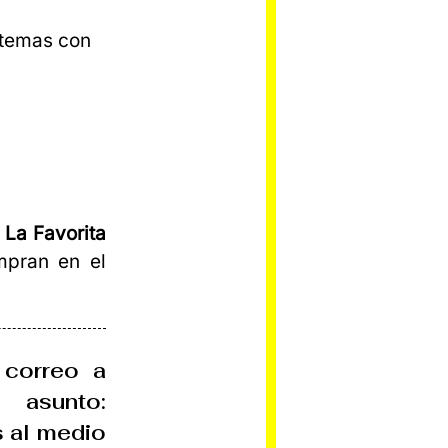
e temas con
 La Favorita
mpran en el
 correo a
unto:
s al medio