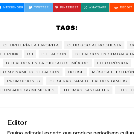
MESSENGER
TWITTER
PINTEREST
WHATSAPP
REDDIT
TAGS:
CHUPITERÍA LA FAVORITA
CLUB SOCIAL RODHESIA
C
FT PUNK
DJ
DJ FALCON
DJ FALCON EN GUADALAJ
DJ FALCÓN EN LA CIUDAD DE MÉXICO
ELECTRÓNICA
LO MY NAME IS DJ FALCON
HOUSE
MÚSICA ELECTRÓN
PROMOCIONES
PULSERAS PARA DJ FALCON GRATIS
NDOM ACCESS MEMORIES
THOMAS BANGALTER
TOGET
Editor
Equipo editorial experto que produce periodismo cultur