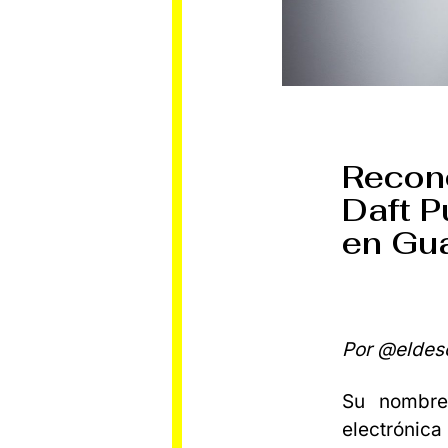
Recono
Daft P
en Gua
Por @eldes
Su nombre
electrónic