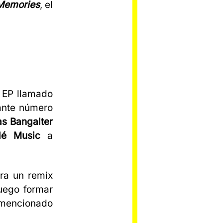
Memories
, el
 EP llamado
ante número
s Bangalter
lé Music
a
ra un remix
luego formar
 mencionado