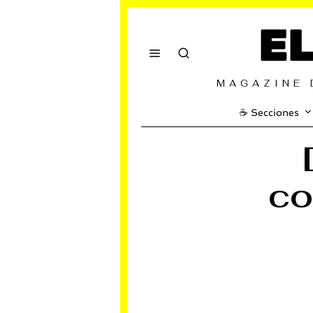
E
MAGAZINE 
☕️ Secciones
co