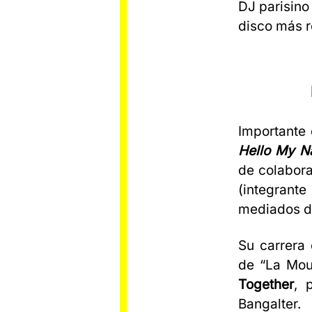
DJ parisino
disco más r
Importante
Hello My N
de colabor
(integrant
mediados de
Su carrera
de “La Mou
Together
, 
Bangalter.