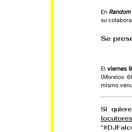
En
Random 
su colabora
Se pres
El
viernes 
(Morelos 6
mismo venue
Si quier
locutore
“#DJFalco