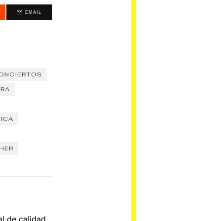
EMAIL
ONCIERTOS
ARA
ICA
HER
al de calidad