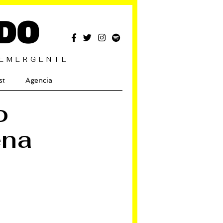
DO
 EMERGENTE
st
Agencia
o
ena