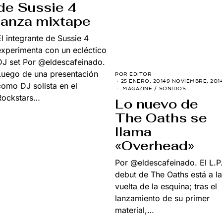
de Sussie 4
lanza mixtape
El integrante de Sussie 4
experimenta con un ecléctico
DJ set Por @eldescafeinado.
Luego de una presentación
POR
EDITOR
25 ENERO, 2014
9 NOVIEMBRE, 201
como DJ solista en el
MAGAZINE
/
SONIDOS
Rockstars…
Lo nuevo de
The Oaths se
llama
«Overhead»
Por @eldescafeinado. El L.P
debut de The Oaths está a la
vuelta de la esquina; tras el
lanzamiento de su primer
material,…