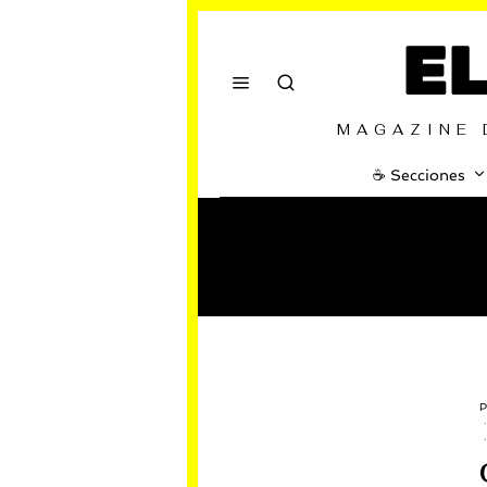
E
MAGAZINE 
☕️ Secciones