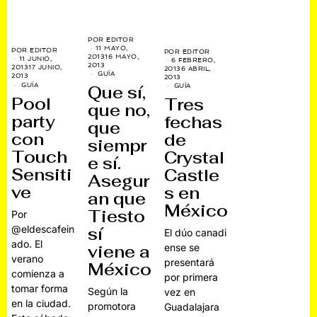
POR
EDITOR
11 MAYO,
POR
EDITOR
POR
EDITOR
2013
16 MAYO,
11 JUNIO,
6 FEBRERO,
2013
2013
17 JUNIO,
2013
6 ABRIL,
GUÍA
2013
2013
GUÍA
GUÍA
Que sí,
Pool
Tres
que no,
party
fechas
que
con
de
siempr
Touch
Crystal
e sí.
Sensiti
Castle
Asegur
ve
s en
an que
México
Tiesto
Por
@eldescafein
sí
El dúo canadi
ado. El
ense se
viene a
verano
presentará
México
comienza a
por primera
tomar forma
Según la
vez en
en la ciudad.
promotora
Guadalajara