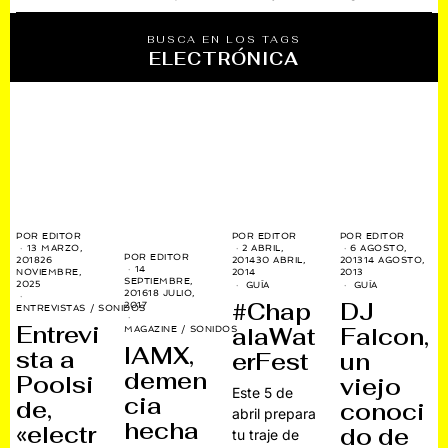
BUSCA EN LOS TAGS
ELECTRÓNICA
POR
EDITOR
POR
EDITOR
POR
EDITOR
13 MARZO,
2 ABRIL,
6 AGOSTO,
POR
EDITOR
2018
26
2014
30 ABRIL,
2013
14 AGOSTO,
14
NOVIEMBRE,
2014
2013
SEPTIEMBRE,
2025
GUÍA
GUÍA
2016
18 JULIO,
#Chap
DJ
2017
ENTREVISTAS
/
SONIDOS
Entrevi
alaWat
Falcon,
MAGAZINE
/
SONIDOS
IAMX,
sta a
erFest
un
demen
Poolsi
viejo
Este 5 de
cia
de,
conoci
abril prepara
hecha
«electr
do de
tu traje de