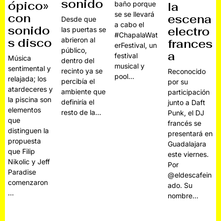
sonido
ópico»
baño porque
la
se se llevará
con
escena
Desde que
a cabo el
sonido
electro
las puertas se
#ChapalaWat
s disco
abrieron al
frances
erFestival, un
público,
a
festival
Música
dentro del
musical y
sentimental y
recinto ya se
Reconocido
pool…
relajada; los
percibía el
por su
atardeceres y
ambiente que
participación
la piscina son
definiría el
junto a Daft
elementos
resto de la…
Punk, el DJ
que
francés se
distinguen la
presentará en
propuesta
Guadalajara
que Filip
este viernes.
Nikolic y Jeff
Por
Paradise
@eldescafein
comenzaron
ado. Su
…
nombre…