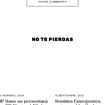
SHOW COMMENTS
NO TE PIERDAS
10 FEBRERO, 2024
1
15 SEPTIEMBRE, 2022
2
0
7
JP Saxe se presentará
Sonidos Emergentes,
F
S