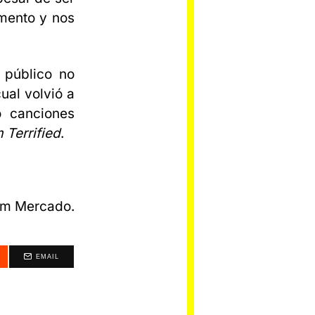
omento y nos
 público no
cual volvió a
o canciones
 Terrified
.
am Mercado.
EMAIL