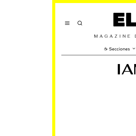
E
MAGAZINE 
☕️ Secciones
IA