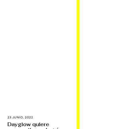
23 JUNIO, 2022
1
6
Dayglow quiere
A