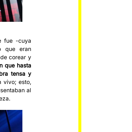
e fue -cuya
o que eran
 de corear y
n que hasta
bra tensa y
 vivo; esto,
esentaban al
eza.