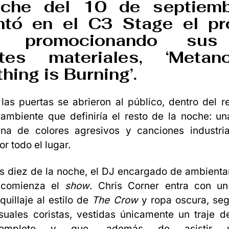
che del 10 de septiem
ntó en el C3 Stage el pr
, promocionando su
ntes materiales, ‘Metan
thing is Burning’.
as puertas se abrieron al público, dentro del r
 ambiente que definiría el resto de la noche: u
lena de colores agresivos y canciones industri
r todo el lugar.
s diez de la noche, el DJ encargado de ambientar
 comienza el
show
. Chris Corner entra con u
uillaje al estilo de
The Crow
y ropa oscura, seg
suales coristas, vestidas únicamente un traje d
ompleto y que, además de asistir vo