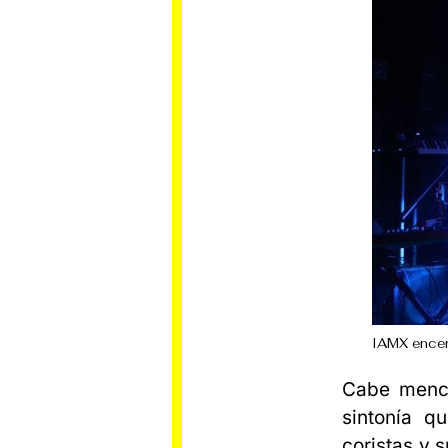
IAMX encen
Cabe menci
sintonía q
coristas y s