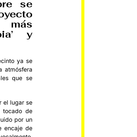
bre se
oyecto
s más
oia’ y
ecinto ya se
na atmósfera
ales que se
 el lugar se
n tocado de
uido por un
e encaje de
calmente,