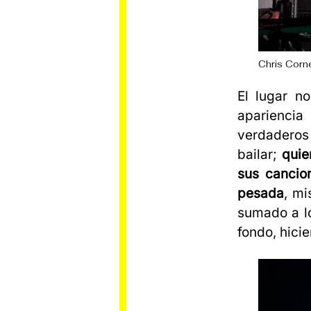
Chris Corn
El lugar n
aparienci
verdaderos 
bailar;
quie
sus cancio
pesada
, mi
sumado a lo
fondo, hici