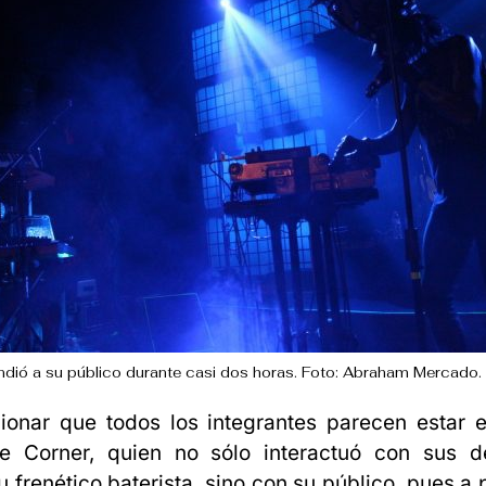
dió a su público durante casi dos horas. Foto: Abraham Mercado.
onar que todos los integrantes parecen estar 
ue Corner, quien no sólo interactuó con sus d
u frenético baterista, sino con su público, pues a