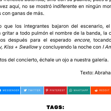
vez aquí, no se mostró indiferente en ningún m
s con ganas de más.
 que los integrantes bajaron del escenario, el
 gritar a todo pulmón el nombre de la banda
, la 
utos después para el esperado
encore
, tocand
, Kiss + Swallow
y concluyendo la noche con
I Am
os del concierto, échale un ojo a nuestra galería.
Texto: Abrah
MESSENGER
TWITTER
PINTEREST
WHATSAPP
REDDIT
TAGS: