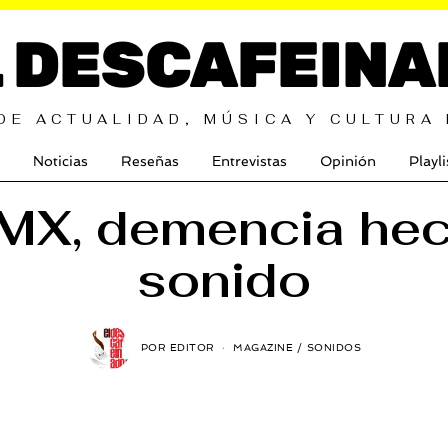
L DESCAFEINA
DE ACTUALIDAD, MÚSICA Y CULTURA
Noticias
Reseñas
Entrevistas
Opinión
Playli
MX, demencia he
sonido
POR
EDITOR
MAGAZINE
/
SONIDOS