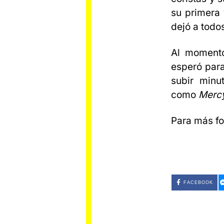
su primera 
dejó a todo
Al momento
esperó para
subir min
como
Mercy
Para más fot
FACEBOOK