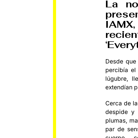
La no
prese
IAMX
recie
‘Every
Desde que l
percibía el
lúgubre, l
extendían po
Cerca de la
despide y
plumas, maq
par de sen
cuerpo c