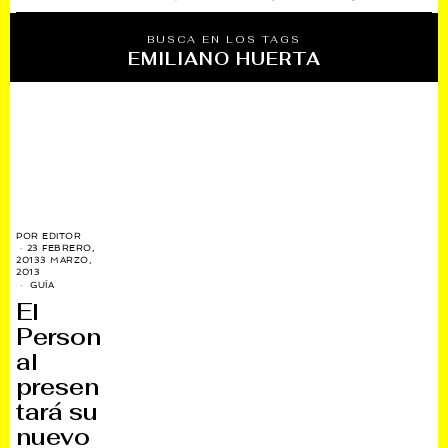
BUSCA EN LOS TAGS
EMILIANO HUERTA
POR
EDITOR
23 FEBRERO,
2013
3 MARZO,
2013
GUÍA
El
Person
al
presen
tará su
nuevo