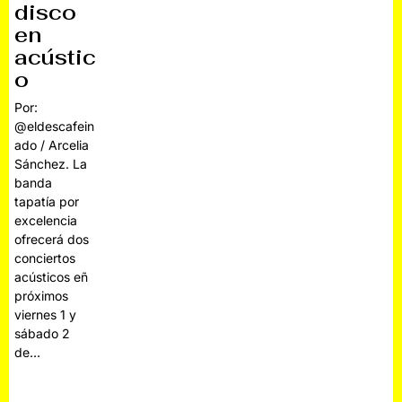
disco
en
acústic
o
Por:
@eldescafein
ado / Arcelia
Sánchez. La
banda
tapatía por
excelencia
ofrecerá dos
conciertos
acústicos eñ
próximos
viernes 1 y
sábado 2
de…