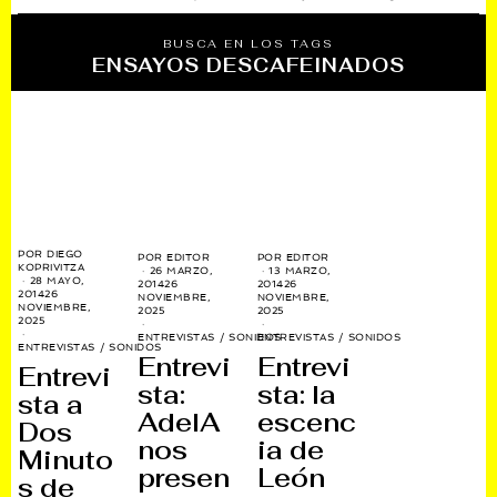
BUSCA EN LOS TAGS
ENSAYOS DESCAFEINADOS
POR
DIEGO
POR
EDITOR
POR
EDITOR
KOPRIVITZA
26 MARZO,
13 MARZO,
28 MAYO,
2014
26
2014
26
2014
26
NOVIEMBRE,
NOVIEMBRE,
NOVIEMBRE,
2025
2025
2025
ENTREVISTAS
/
SONIDOS
ENTREVISTAS
/
SONIDOS
ENTREVISTAS
/
SONIDOS
Entrevi
Entrevi
Entrevi
sta:
sta: la
sta a
AdelA
escenc
Dos
nos
ia de
Minuto
presen
León
s de