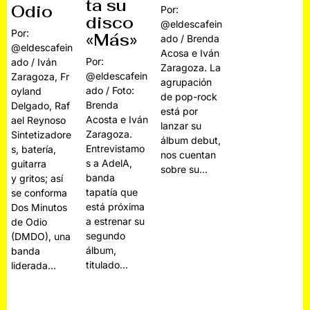
ta su
Odio
Por:
disco
@eldescafein
Por:
«Más»
ado / Brenda
@eldescafein
Acosa e Iván
Por:
ado / Iván
Zaragoza. La
@eldescafein
Zaragoza, Fr
agrupación
ado / Foto:
oyland
de pop-rock
Brenda
Delgado, Raf
está por
Acosta e Iván
ael Reynoso
lanzar su
Zaragoza.
Sintetizadore
álbum debut,
Entrevistamo
s, batería,
nos cuentan
s a AdelA,
guitarra
sobre su…
banda
y gritos; así
tapatía que
se conforma
está próxima
Dos Minutos
a estrenar su
de Odio
segundo
(DMDO), una
álbum,
banda
titulado…
liderada…