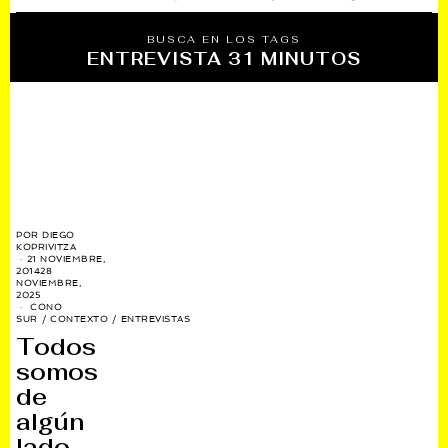
BUSCA EN LOS TAGS
ENTREVISTA 31 MINUTOS
POR
DIEGO
KOPRIVITZA
21 NOVIEMBRE,
2014
28
NOVIEMBRE,
2025
CONO
SUR
/
CONTEXTO
/
ENTREVISTAS
Todos
somos
de
algún
lado,