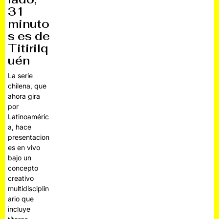
31
minuto
s es de
Titirilq
uén
La serie
chilena, que
ahora gira
por
Latinoaméric
a, hace
presentacion
es en vivo
bajo un
concepto
creativo
multidisciplin
ario que
incluye