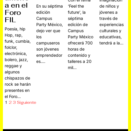
a en el
‘Feel the
de niños y
En su séptima
Foro
future’, la
jóvenes a
edición
FIL
séptima
través de
Campus
edición de
experiencias
Party México,
Poesía, hip
Campus
culturales y
dejo ver que
Hop, rap,
Party México
educativas,
los
funk, cumbia,
ofrecerá 700
tendrá a la…
campuseros
folclor,
horas de
son jóvenes
electrónica,
contenido y
emprendedor
bolero, jazz,
talleres a 20
es.…
reggae y
mil…
algunos
chispazos de
rock se harán
presentes en
el Foro…
1
2
3
Siguiente