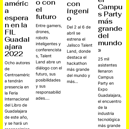
o con
améric
con
Campu
el
a
ingeni
s Party
futuro
espera
o
más
n en la
Entre gamers,
grande
Del 2 al 6 de
FIL
drones,
abril se
del
Guadal
robots
estrena el
mundo
inteligentes y
ajara
Jalisco Talent
»
conferencista
Land, donde
2022
s, Talent
destaca el
25 mil
Land abre un
Ocho autores
hackathon
asistentes
diálogo con el
de
más grande
llenaron
futuro, sus
Centroaméric
del mundo y
Campus
posibilidades
a tendrán
más…
Party en
y sus
presencia en
Expo
responsabilid
la Feria
Guadalajara,
ades.…
Internacional
el encuentro
del Libro de
de la
Guadalajara
industria
de este año,
tecnológica
y se hará un
más grande