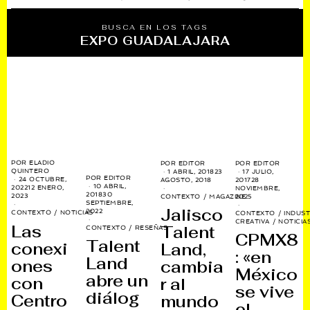
BUSCA EN LOS TAGS
EXPO GUADALAJARA
POR
ELADIO
POR
EDITOR
POR
EDITOR
QUINTERO
1 ABRIL, 2018
23
17 JULIO,
POR
EDITOR
24 OCTUBRE,
AGOSTO, 2018
2017
28
10 ABRIL,
2022
12 ENERO,
NOVIEMBRE,
2018
30
2023
CONTEXTO
/
MAGAZINE
2025
SEPTIEMBRE,
Jalisco
2022
CONTEXTO
/
NOTICIAS
CONTEXTO
/
INDUST
CREATIVA
/
NOTICIA
Las
Talent
CONTEXTO
/
RESEÑAS
CPMX8
Talent
conexi
Land,
: «en
Land
ones
cambia
México
abre un
con
r al
se vive
diálog
Centro
mundo
el