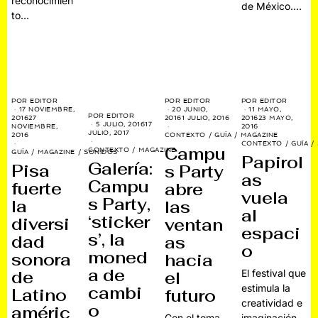
reconocimien
de México.…
to…
POR
EDITOR
POR
EDITOR
POR
EDITOR
17 NOVIEMBRE,
20 JUNIO,
11 MAYO,
POR
EDITOR
2016
27
2016
1 JULIO, 2016
2016
23 MAYO,
5 JULIO, 2016
17
NOVIEMBRE,
2016
JULIO, 2017
2016
CONTEXTO
/
GUÍA
/
MAGAZINE
CONTEXTO
/
GUÍA
/
Campu
CONTEXTO
/
MAGAZINE
GUÍA
/
MAGAZINE
/
SONIDOS
Papirol
Galería:
Pisa
s Party
as
Campu
fuerte
abre
vuela
s Party,
la
las
al
‘sticker
diversi
ventan
espaci
s’, la
dad
as
o
moned
sonora
hacia
a de
de
El festival que
el
estimula la
cambi
Latino
futuro
creatividad e
o
améric
Con el tema
imaginación