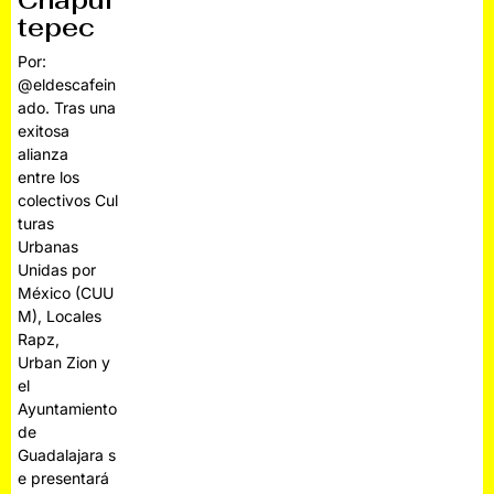
Chapul
tepec
Por:
@eldescafein
ado. Tras una
exitosa
alianza
entre los
colectivos Cul
turas
Urbanas
Unidas por
México (CUU
M), Locales
Rapz,
Urban Zion y
el
Ayuntamiento
de
Guadalajara s
e presentará