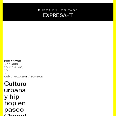
BUSCA EN LOS TAGS
EXPRESA-T
POR
EDITOR
30 ABRIL,
2014
16 JUNIO,
2014
GUÍA
/
MAGAZINE
/
SONIDOS
Cultura
urbana
y hip
hop en
paseo