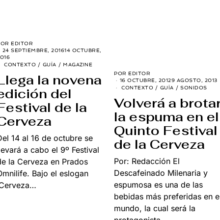
POR
EDITOR
24 SEPTIEMBRE, 2016
14 OCTUBRE,
016
CONTEXTO
/
GUÍA
/
MAGAZINE
POR
EDITOR
Llega la novena
16 OCTUBRE, 2012
9 AGOSTO, 2013
CONTEXTO
/
GUÍA
/
SONIDOS
edición del
Volverá a brota
Festival de la
la espuma en el
Cerveza
Quinto Festival
Del 14 al 16 de octubre se
de la Cerveza
llevará a cabo el 9º Festival
Por: Redacción El
de la Cerveza en Prados
Descafeinado Milenaria y
Omnilife. Bajo el eslogan
espumosa es una de las
‘Cerveza…
bebidas más preferidas en e
mundo, la cual será la