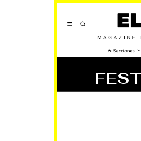
E
MAGAZINE 
☕️ Secciones
FEST