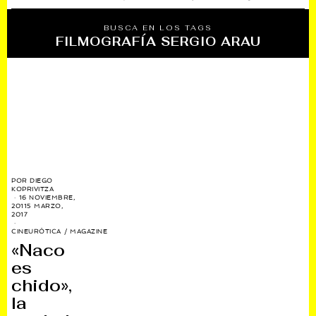
BUSCA EN LOS TAGS
FILMOGRAFÍA SERGIO ARAU
POR
DIEGO
KOPRIVITZA
16 NOVIEMBRE,
2011
5 MARZO,
2017
CINEURÓTICA
/
MAGAZINE
«Naco
es
chido»,
la