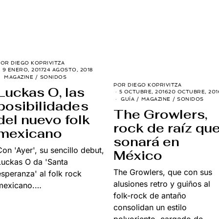
POR
DIEGO KOPRIVITZA
9 ENERO, 2017
24 AGOSTO, 2018
MAGAZINE
/
SONIDOS
POR
DIEGO KOPRIVITZA
Luckas O, las
5 OCTUBRE, 2016
20 OCTUBRE, 201
GUÍA
/
MAGAZINE
/
SONIDOS
posibilidades
The Growlers,
del nuevo folk
rock de raíz qu
mexicano
sonará en
Con 'Ayer', su sencillo debut,
México
Luckas O da 'Santa
The Growlers, que con sus
esperanza' al folk rock
alusiones retro y guiños al
mexicano.…
folk-rock de antaño
consolidan un estilo