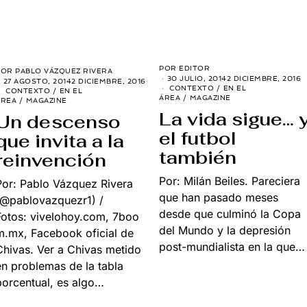
POR
EDITOR
POR
PABLO VÁZQUEZ RIVERA
30 JULIO, 2014
2 DICIEMBRE, 2016
27 AGOSTO, 2014
2 DICIEMBRE, 2016
CONTEXTO
/
EN EL
CONTEXTO
/
EN EL
ÁREA
/
MAGAZINE
ÁREA
/
MAGAZINE
La vida sigue… 
Un descenso
el futbol
que invita a la
también
reinvención
Por: Milán Beiles. Pareciera
Por: Pablo Vázquez Rivera
que han pasado meses
(@pablovazquezr1) /
desde que culminó la Copa
Fotos: vivelohoy.com, 7boo
del Mundo y la depresión
m.mx, Facebook oficial de
post-mundialista en la que…
Chivas. Ver a Chivas metido
en problemas de la tabla
porcentual, es algo…