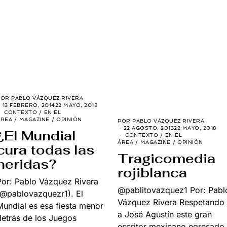
POR
PABLO VÁZQUEZ RIVERA
13 FEBRERO, 2014
22 MAYO, 2018
CONTEXTO
/
EN EL
ÁREA
/
MAGAZINE
/
OPINIÓN
POR
PABLO VÁZQUEZ RIVERA
22 AGOSTO, 2013
22 MAYO, 2018
¿El Mundial
CONTEXTO
/
EN EL
ÁREA
/
MAGAZINE
/
OPINIÓN
cura todas las
Tragicomedia
heridas?
rojiblanca
Por: Pablo Vázquez Rivera
@pablitovazquez1 Por: Pabl
(@pablovazquezr1). El
Vázquez Rivera Respetando
Mundial es esa fiesta menor
a José Agustín este gran
detrás de los Juegos
escritor mexicano egresado