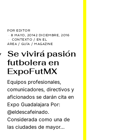
POR
EDITOR
8 MAYO, 2014
2 DICIEMBRE, 2016
CONTEXTO
/
EN EL
ÁREA
/
GUÍA
/
MAGAZINE
Se vivirá pasión
y
futbolera en
ExpoFutMX
Equipos profesionales,
comunicadores, directivos y
aficionados se darán cita en
Expo Guadalajara Por:
@eldescafeinado.
Considerada como una de
las ciudades de mayor…