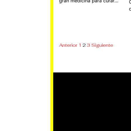
gran medicina para curar…
Anterior
1
2
3
Siguiente