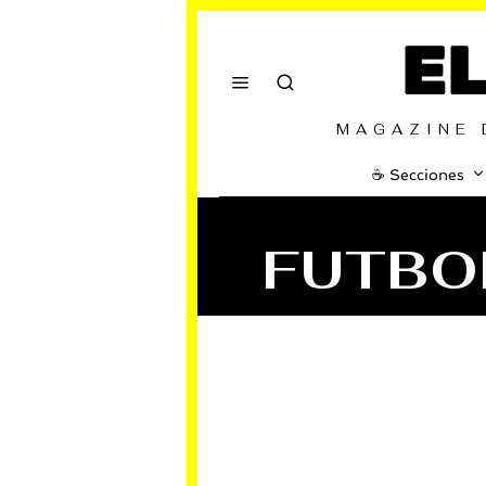
E
MAGAZINE 
☕️ Secciones
FUTBO